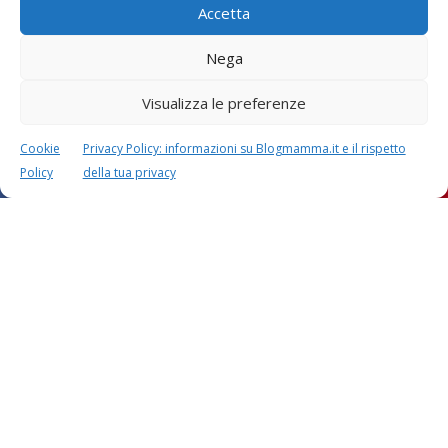
Accetta
Nega
Visualizza le preferenze
Cookie
Privacy Policy: informazioni su Blogmamma.it e il rispetto
Policy
della tua privacy
Questo sito usa Akismet per ridurre lo spam.
Scopri
come i tuoi dati vengono elaborati
.