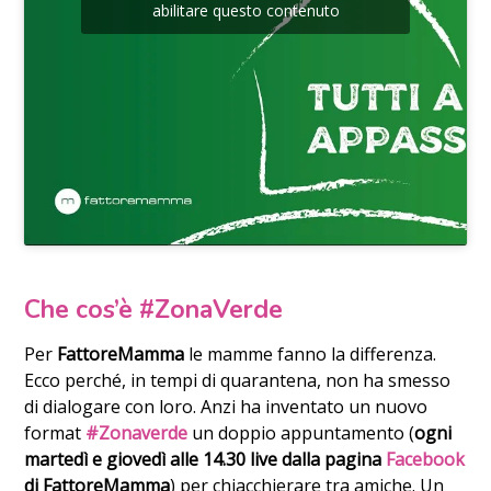
abilitare questo contenuto
Che cos’è #ZonaVerde
Per
FattoreMamma
le mamme fanno la differenza.
Ecco perché, in tempi di quarantena, non ha smesso
di dialogare con loro. Anzi ha inventato un nuovo
format
#Zonaverde
un doppio appuntamento (
ogni
martedì e giovedì alle 14.30 live dalla pagina
Facebook
di FattoreMamma
) per chiacchierare tra amiche. Un