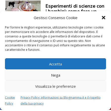
Esperimenti di scienze con
i bambini: come fare un
vulcano
Gestisci Consenso Cookie
Per fornire le migliori esperienze, utilizziamo tecnologie come i cookie
per memorizzare e/o accedere alle informazioni del dispositivo. Il
consenso a queste tecnologie ci permetterà di elaborare dati come il
“Basta compiti”: se a dirlo
comportamento di navigazione o ID unici su questo sito. Non
acconsentire o ritirare il consenso può influire negativamente su alcune
sono i docenti
caratteristiche e funzioni.
Accetta
10 libri da leggere prima
dei 10 anni
Nega
Visualizza le preferenze
Cookie
Privacy Policy: informazioni su Blogmamma.it e il rispetto
Arriva la primavera:
Policy
della tua privacy
esperimento di semina