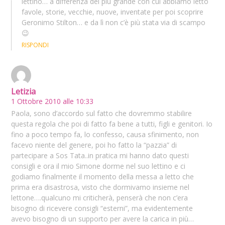
lettino… a differenza del più grande con cui abbiamo letto
favole, storie, vecchie, nuove, inventate per poi scoprire
Geronimo Stilton… e da lì non c’è più stata via di scampo
😉
RISPONDI
Letizia
1 Ottobre 2010 alle 10:33
Paola, sono d’accordo sul fatto che dovremmo stabilire
questa regola che poi di fatto fa bene a tutti, figli e genitori. Io
fino a poco tempo fa, lo confesso, causa sfinimento, non
facevo niente del genere, poi ho fatto la “pazzia” di
partecipare a Sos Tata..in pratica mi hanno dato questi
consigli e ora il mio Simone dorme nel suo lettino e ci
godiamo finalmente il momento della messa a letto che
prima era disastrosa, visto che dormivamo insieme nel
lettone….qualcuno mi criticherà, penserà che non c’era
bisogno di ricevere consigli “esterni”, ma evidentemente
avevo bisogno di un supporto per avere la carica in più…