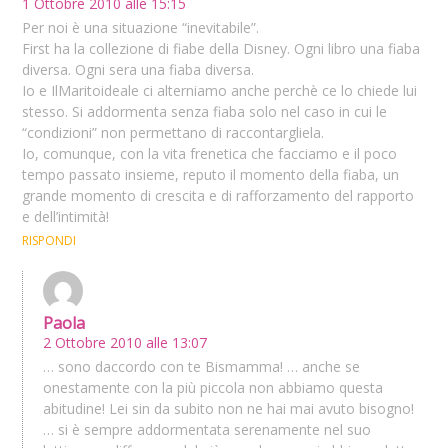
1 Ottobre 2010 alle 15:15
Per noi è una situazione “inevitabile”.
First ha la collezione di fiabe della Disney. Ogni libro una fiaba
diversa. Ogni sera una fiaba diversa.
Io e IlMaritoideale ci alterniamo anche perchè ce lo chiede lui
stesso. Si addormenta senza fiaba solo nel caso in cui le
“condizioni” non permettano di raccontargliela.
Io, comunque, con la vita frenetica che facciamo e il poco
tempo passato insieme, reputo il momento della fiaba, un
grande momento di crescita e di rafforzamento del rapporto
e dell’intimità!
RISPONDI
Paola
2 Ottobre 2010 alle 13:07
… sono daccordo con te Bismamma! … anche se
onestamente con la più piccola non abbiamo questa
abitudine! Lei sin da subito non ne hai mai avuto bisogno!
… si è sempre addormentata serenamente nel suo