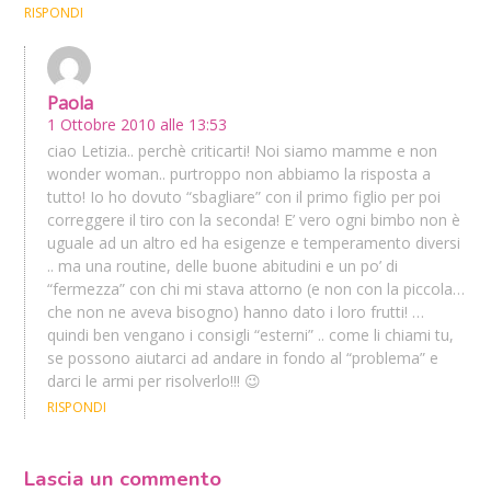
RISPONDI
Paola
1 Ottobre 2010 alle 13:53
ciao Letizia.. perchè criticarti! Noi siamo mamme e non
wonder woman.. purtroppo non abbiamo la risposta a
tutto! Io ho dovuto “sbagliare” con il primo figlio per poi
correggere il tiro con la seconda! E’ vero ogni bimbo non è
uguale ad un altro ed ha esigenze e temperamento diversi
.. ma una routine, delle buone abitudini e un po’ di
“fermezza” con chi mi stava attorno (e non con la piccola…
che non ne aveva bisogno) hanno dato i loro frutti! …
quindi ben vengano i consigli “esterni” .. come li chiami tu,
se possono aiutarci ad andare in fondo al “problema” e
darci le armi per risolverlo!!! 😉
RISPONDI
Lascia un commento