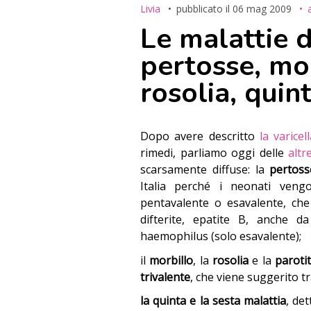
Livia
pubblicato il
06 mag 2009
Le malattie d
pertosse, mor
rosolia, quin
Dopo avere descritto
la varicel
rimedi, parliamo oggi delle
altr
scarsamente diffuse: la
pertoss
Italia perché i neonati veng
pentavalente o esavalente, che
difterite, epatite B,
anche da 
haemophilus (solo esavalente);
il
morbillo
, la
rosolia
e la
paroti
trivalente
, che viene suggerito tr
la quinta e la sesta malattia
, de