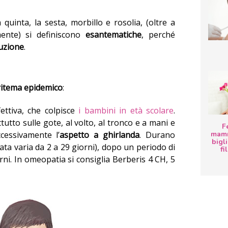
 quinta, la sesta, morbillo e rosolia, (oltre a
lmente) si definiscono
esantematiche
, perché
uzione
.
ritema epidemico
:
fettiva, che colpisce
i bambini in età scolare
.
utto sulle gote, al volto, al tronco e a mani e
F
mamm
cessivamente l’
aspetto a ghirlanda
. Durano
bigli
ta varia da 2 a 29 giorni), dopo un periodo di
fi
rni. In omeopatia si consiglia Berberis 4 CH, 5