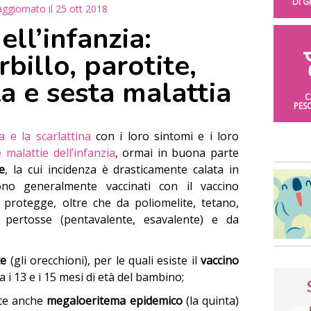
DI 
aggiornato il
25 ott 2018
ell’infanzia:
billo, parotite,
ta e sesta malattia
C
PES
la e la scarlattina
con i loro sintomi e i loro
e malattie dell’infanzia
, ormai in buona parte
e
, la cui incidenza è drasticamente calata in
ono generalmente vaccinati con il vaccino
 protegge, oltre che da poliomelite, tetano,
pertosse (pentavalente, esavalente) e da
te
(gli orecchioni), per le quali esiste il
vaccino
a i 13 e i 15 mesi di età del bambino;
tte anche
megaloeritema
epidemico
(la quinta)