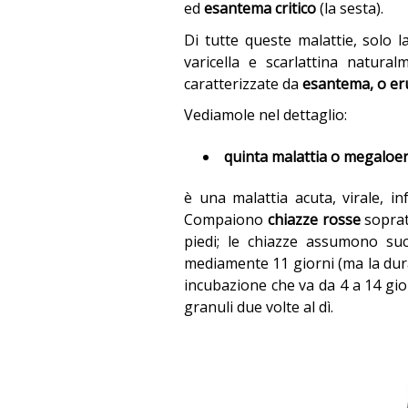
ed
esantema critico
(la sesta).
Di tutte queste malattie, solo la
varicella e scarlattina natura
caratterizzate da
esantema, o er
Vediamole nel dettaglio:
quinta malattia o megaloe
è una malattia acuta, virale, in
Compaiono
chiazze rosse
sopratt
piedi; le chiazze assumono suc
mediamente 11 giorni (ma la dura
incubazione che va da 4 a 14 gio
granuli due volte al dì.