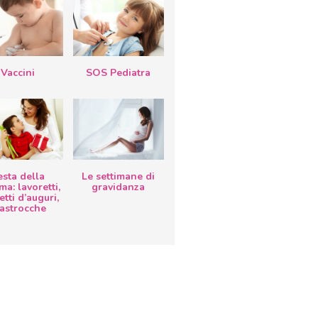
Vaccini
SOS Pediatra
esta della
Le settimane di
a: lavoretti,
gravidanza
etti d’auguri,
lastrocche