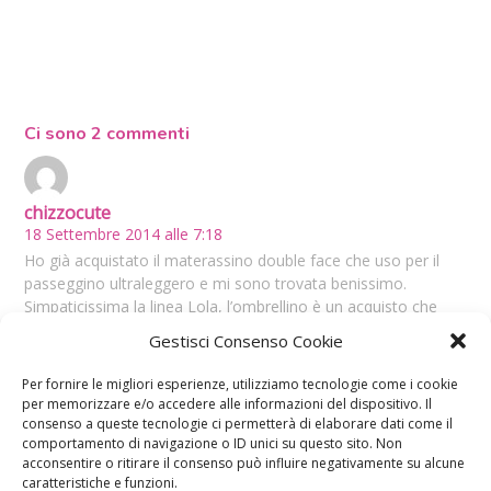
Ci sono 2 commenti
chizzocute
18 Settembre 2014 alle 7:18
Ho già acquistato il materassino double face che uso per il
passeggino ultraleggero e mi sono trovata benissimo.
Simpaticissima la linea Lola, l’ombrellino è un acquisto che
non ho fatto ed invece questa estate sarebbe stato molto
Gestisci Consenso Cookie
utile e non avrei lottato continuamente per proteggere il mio
Andrea dal sole. Provvederò ad acquistarlo immediatamente.
Per fornire le migliori esperienze, utilizziamo tecnologie come i cookie
RISPONDI
per memorizzare e/o accedere alle informazioni del dispositivo. Il
consenso a queste tecnologie ci permetterà di elaborare dati come il
comportamento di navigazione o ID unici su questo sito. Non
acconsentire o ritirare il consenso può influire negativamente su alcune
Ceraunavodka
caratteristiche e funzioni.