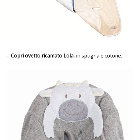
–
Copri ovetto r
icamato Lola,
in spugna e cotone.