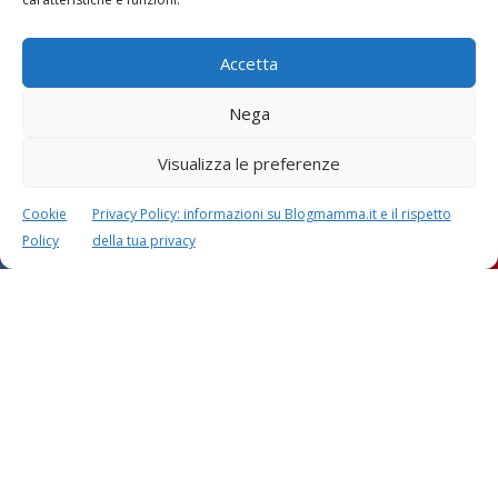
Accetta
Nega
Visualizza le preferenze
Cookie
Privacy Policy: informazioni su Blogmamma.it e il rispetto
Policy
della tua privacy
Questo sito usa Akismet per ridurre lo spam.
Scopri
come i tuoi dati vengono elaborati
.