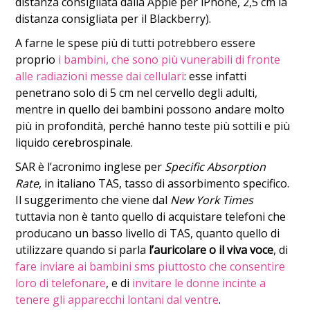
distanza consigliata dalla Apple per iPhone, 2,5 cm la
distanza consigliata per il Blackberry).
A farne le spese più di tutti potrebbero essere
proprio
i bambini, che sono più vunerabili di fronte
alle radiazioni messe dai cellulari
: esse infatti
penetrano solo di 5 cm nel cervello degli adulti,
mentre in quello dei bambini possono andare molto
più in profondità, perché hanno teste più sottili e più
liquido cerebrospinale.
SAR è l’acronimo inglese per
Specific Absorption
Rate
, in italiano TAS, tasso di assorbimento specifico.
Il suggerimento che viene dal
New York Times
tuttavia non è tanto quello di acquistare telefoni che
producano un basso livello di TAS, quanto quello di
utilizzare quando si parla
l’auricolare o il viva voce
, di
fare inviare ai bambini sms piuttosto che consentire
loro di telefonare
, e di
invitare le donne incinte a
tenere gli apparecchi lontani dal ventre
.