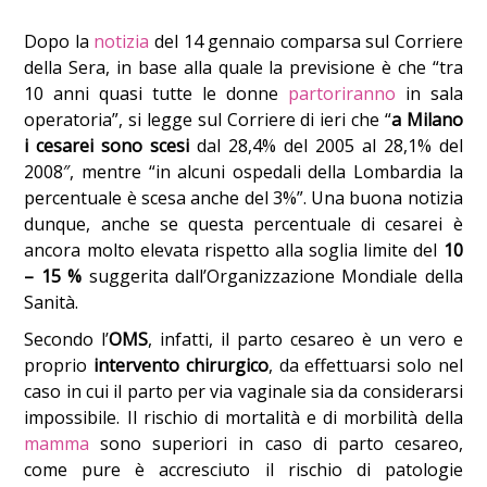
Dopo la
notizia
del 14 gennaio comparsa sul Corriere
della Sera, in base alla quale la previsione è che “tra
10 anni quasi tutte le donne
partoriranno
in sala
operatoria”, si legge sul Corriere di ieri che “
a Milano
i cesarei sono scesi
dal 28,4% del 2005 al 28,1% del
2008″, mentre “in alcuni ospedali della Lombardia la
percentuale è scesa anche del 3%”. Una buona notizia
dunque, anche se questa percentuale di cesarei è
ancora molto elevata rispetto alla soglia limite del
10
– 15 %
suggerita dall’Organizzazione Mondiale della
Sanità.
Secondo l’
OMS
, infatti, il parto cesareo è un vero e
proprio
intervento chirurgico
, da effettuarsi solo nel
caso in cui il parto per via vaginale sia da considerarsi
impossibile. Il rischio di mortalità e di morbilità della
mamma
sono superiori in caso di parto cesareo,
come pure è accresciuto il rischio di patologie