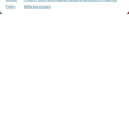
Policy
della tua privacy
Questo sito usa Akismet per ridurre lo spam.
Scopri
come i tuoi dati vengono elaborati
.