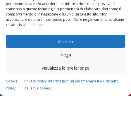
per memorizzare e/o accedere alle informazioni del dispositivo. Il
consenso a queste tecnologie ci permetterà di elaborare dati come il
comportamento di navigazione o ID unici su questo sito. Non
acconsentire o ritirare il consenso può influire negativamente su alcune
caratteristiche e funzioni.
Accetta
Nega
Visualizza le preferenze
Cookie
Privacy Policy: informazioni su Blogmamma.it e il rispetto
Policy
della tua privacy
Questo sito usa Akismet per ridurre lo spam.
Scopri
come i tuoi dati vengono elaborati
.