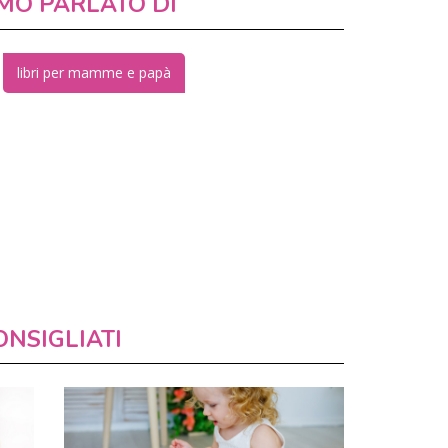
MO PARLATO DI
libri per mamme e papà
ONSIGLIATI