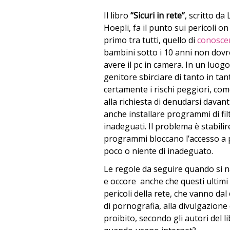
Il libro
“Sicuri in rete”
, scritto d
Hoepli, fa il punto sui pericoli on 
primo tra tutti, quello di
conoscer
bambini sotto i 10 anni non dov
avere il pc in camera. In un luo
genitore sbirciare di tanto in tant
certamente i rischi peggiori, co
alla richiesta di denudarsi davan
anche installare programmi di filt
inadeguati. Il problema è stabil
programmi bloccano l’accesso a p
poco o niente di inadeguato.
Le regole da seguire quando si na
e occore anche che questi ultimi 
pericoli della rete, che vanno dal
di pornografia, alla divulgazione
proibito, secondo gli autori del li