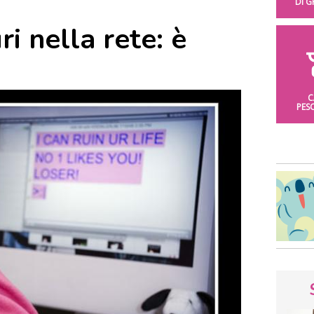
DI 
ri nella rete: è
C
PES