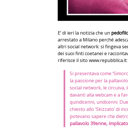
E’ di ieri la notizia che un
pedofil
arrestato a Milano perché adesc
altri social network: si fingeva s
dei suoi finti coetanei e raccont
riferisce il sito www.repubblica.it:
Si presentava come ‘Simoroll
la passione per la pallavol
social network, le circuiva,
davanti alla webcam e a fare
quindicenni, undicenni. Due
chiesto allo ‘Skizzato’ di i
potevano sapere che dietro
pallavolo 39enne, implicato 