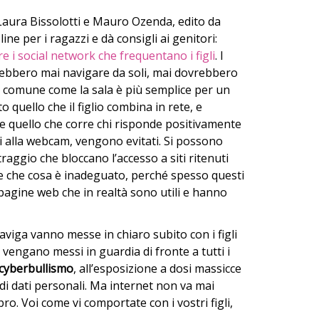
a Laura Bissolotti e Mauro Ozenda, edito da
line per i ragazzi e dà consigli ai genitori:
e i social network che frequentano i figli
. I
rebbero mai navigare da soli, mai dovrebbero
go comune come la sala è più semplice per un
o quello che il figlio combina in rete, e
me quello che corre chi risponde positivamente
ti alla webcam, vengono evitati. Si possono
raggio che bloccano l’accesso a siti ritenuti
ire che cosa è inadeguato, perché spesso questi
agine web che in realtà sono utili e hanno
viga vanno messe in chiaro subito con i figli
vengano messi in guardia di fronte a tutti i
cyberbullismo
, all’esposizione a dosi massicce
 di dati personali. Ma internet non va mai
bro. Voi come vi comportate con i vostri figli,