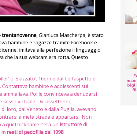
o trentanovenne
, Gianluca Mascherpa, è stato
ava bambine e ragazze tramite Facebook e
edicenne, imitava alla perfezione il linguaggio
ava che la sua webcam era rotta.
Questo
F
er’ o ‘Skizzato’, 16enne dal bell’aspetto e
mamm
bigli
o. Contattava bambine e adolescenti sui
fi
 le ammaliava. Poi le convinceva a denudarsi
 sesso virtuale. Diciassettenni,
 di loro, dal Veneto e dalla Puglia, avevano
ncontrarsi a metà strada e appartarsi. Non
 a quel nickname c’era un
istruttore di
in reati di pedofilia dal 1998
.