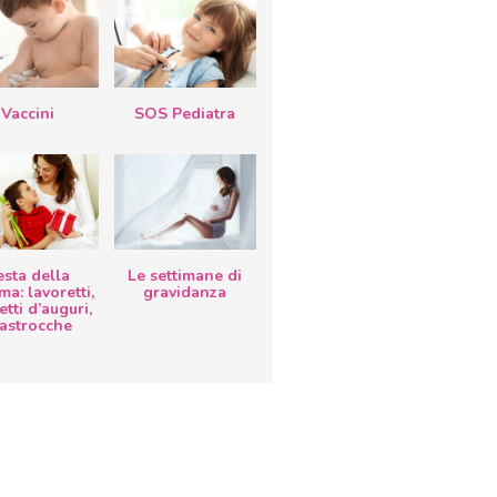
Vaccini
SOS Pediatra
esta della
Le settimane di
a: lavoretti,
gravidanza
etti d’auguri,
lastrocche