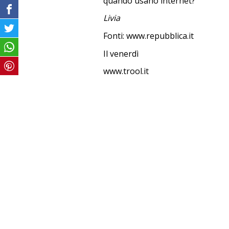
quando usano internet?
Livia
Fonti: www.repubblica.it
Il venerdì
www.trool.it