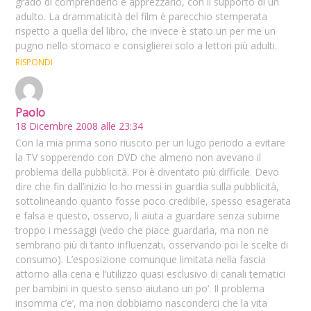
grado di comprenderlo e apprezzarlo, con il supporto di un
adulto. La drammaticità del film è parecchio stemperata
rispetto a quella del libro, che invece è stato un per me un
pugno nello stomaco e consiglierei solo a lettori più adulti.
RISPONDI
Paolo
18 Dicembre 2008 alle 23:34
Con la mia prima sono riuscito per un lugo periodo a evitare
la TV sopperendo con DVD che almeno non avevano il
problema della pubblicità. Poi è diventato più difficile. Devo
dire che fin dall’inizio lo ho messi in guardia sulla pubblicità,
sottolineando quanto fosse poco credibile, spesso esagerata
e falsa e questo, osservo, li aiuta a guardare senza subirne
troppo i messaggi (vedo che piace guardarla, ma non ne
sembrano più di tanto influenzati, osservando poi le scelte di
consumo). L’esposizione comunque limitata nella fascia
attorno alla cena e l’utilizzo quasi esclusivo di canali tematici
per bambini in questo senso aiutano un po’. Il problema
insomma c’e’, ma non dobbiamo nasconderci che la vita