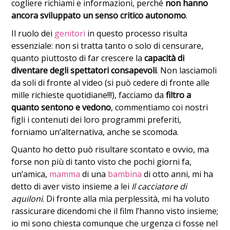
cogliere richiami e informazioni, perché
non hanno
ancora sviluppato un senso critico autonomo
.
Il ruolo dei
genitori
in questo processo risulta
essenziale: non si tratta tanto o solo di censurare,
quanto piuttosto di far crescere la
capacità di
diventare degli spettatori consapevoli
. Non lasciamoli
da soli di fronte al video (si può cedere di fronte alle
mille richieste quotidiane!!!), facciamo da
filtro a
quanto sentono e vedono
, commentiamo coi nostri
figli i contenuti dei loro programmi preferiti,
forniamo un’alternativa, anche se scomoda.
Quanto ho detto può risultare scontato e ovvio, ma
forse non più di tanto visto che pochi giorni fa,
un’amica,
mamma
di una
bambina
di otto anni, mi ha
detto di aver visto insieme a lei
Il cacciatore di
aquiloni
. Di fronte alla mia perplessità, mi ha voluto
rassicurare dicendomi che il film l’hanno visto insieme;
io mi sono chiesta comunque che urgenza ci fosse nel