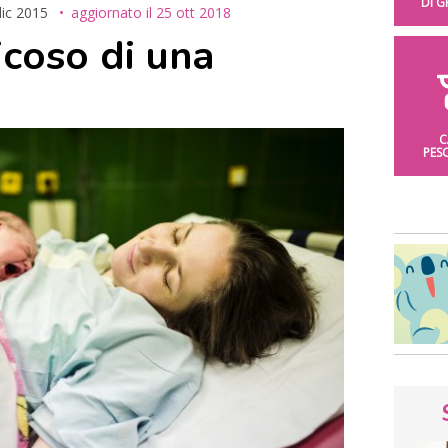
DI 
dic 2015
aggiornato il
25 ott 2018
icoso di una
C
PES