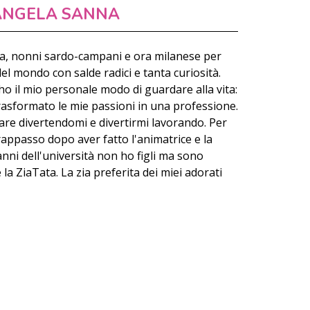
ANGELA SANNA
a, nonni sardo-campani e ora milanese per
del mondo con salde radici e tanta curiosità.
o il mio personale modo di guardare alla vita:
rasformato le mie passioni in una professione.
are divertendomi e divertirmi lavorando. Per
rappasso dopo aver fatto l'animatrice e la
anni dell'università non ho figli ma sono
a ZiaTata. La zia preferita dei miei adorati