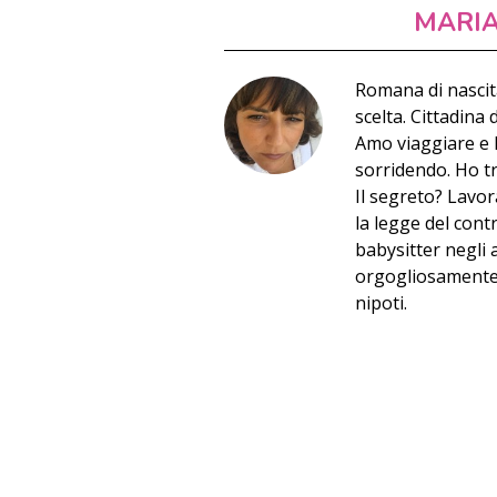
MARI
Romana di nascit
scelta. Cittadina 
Amo viaggiare e h
sorridendo. Ho t
Il segreto? Lavor
la legge del cont
babysitter negli 
orgogliosamente l
nipoti.