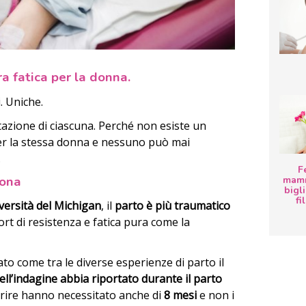
a fatica per la donna.
. Uniche.
tazione di ciascuna. Perché non esiste un
per la stessa donna e nessuno può mai
.
F
tona
mamm
bigli
fi
versità del Michigan
, il
parto è più traumatico
ort di resistenza e fatica pura come la
to come tra le diverse esperienze di parto il
l’indagine abbia riportato durante il parto
rire hanno necessitato anche di
8 mesi
e non i