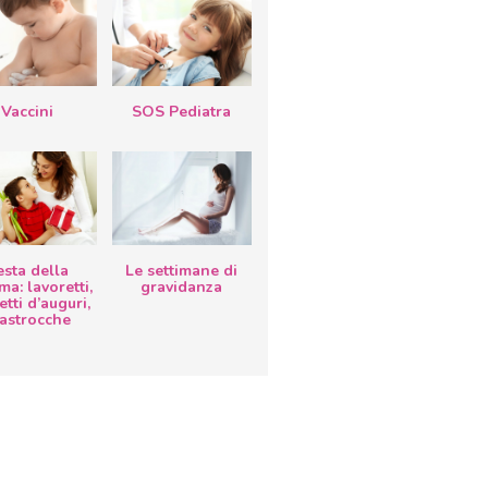
Vaccini
SOS Pediatra
esta della
Le settimane di
a: lavoretti,
gravidanza
etti d’auguri,
lastrocche