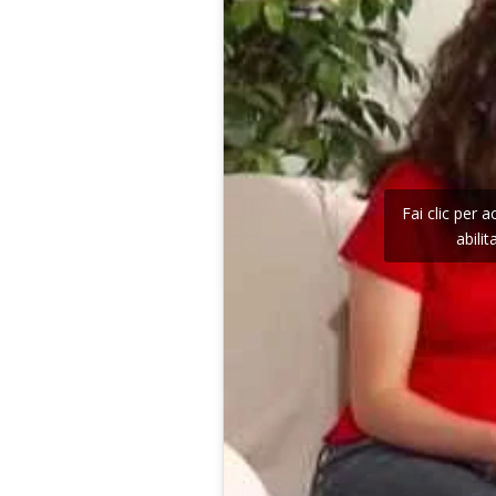
Fai clic per 
abili