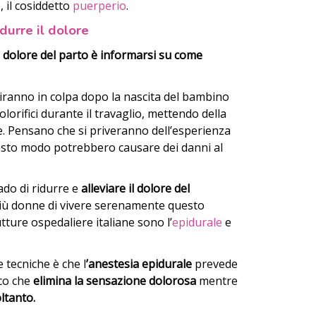
o, il cosiddetto
puerperio
.
durre il dolore
l dolore del parto è informarsi su come
iranno in colpa dopo la nascita del bambino
lorifici durante il travaglio, mettendo della
 Pensano che si priveranno dell’esperienza
uesto modo potrebbero causare dei danni al
ado di ridurre e
alleviare il dolore del
iù donne di vivere serenamente questo
tture ospedaliere italiane sono l’
epidurale
e
e tecniche è che l
’anestesia epidurale
prevede
co che
elimina la sensazione dolorosa
mentre
oltanto.