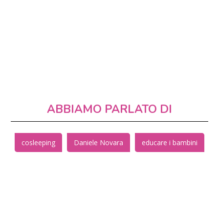
ABBIAMO PARLATO DI
cosleeping
Daniele Novara
educare i bambini