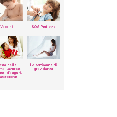
Vaccini
SOS Pediatra
esta della
Le settimane di
a: lavoretti,
gravidanza
etti d’auguri,
lastrocche