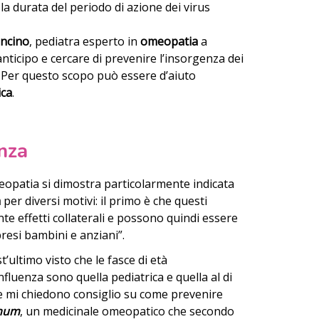
la durata del periodo di azione dei virus
ncino
, pediatra esperto in
omeopatia
a
ticipo e cercare di prevenire l’insorgenza dei
. Per questo scopo può essere d’aiuto
ica
.
nza
eopatia si dimostra particolarmente indicata
a
per diversi motivi: il primo è che questi
 effetti collaterali e possono quindi essere
presi bambini e anziani”.
ultimo visto che le fasce di età
fluenza sono quella pediatrica e quella al di
he mi chiedono consiglio su come prevenire
inum
, un medicinale omeopatico che secondo