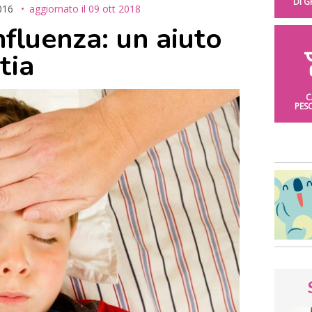
DI 
016
aggiornato il
09 ott 2018
influenza: un aiuto
tia
C
PES