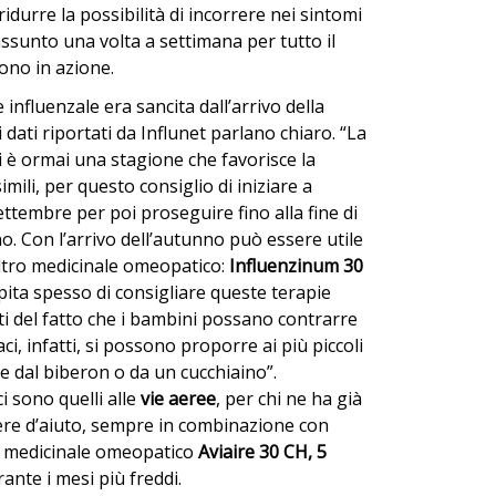
idurre la possibilità di incorrere nei sintomi
assunto una volta a settimana per tutto il
sono in azione.
 influenzale era sancita dall’arrivo della
 dati riportati da Influnet parlano chiaro. “La
ci è ormai una stagione che favorisce la
simili, per questo consiglio di iniziare a
 settembre per poi proseguire fino alla fine di
no. Con l’arrivo dell’autunno può essere utile
ltro medicinale omeopatico:
Influenzinum 30
ita spesso di consigliare queste terapie
ti del fatto che i bambini possano contrarre
ci, infatti, si possono proporre ai più piccoli
te dal biberon o da un cucchiaino”.
 ci sono quelli alle
vie aeree
, per chi ne ha già
ere d’aiuto, sempre in combinazione con
el medicinale omeopatico
Aviaire 30 CH, 5
ante i mesi più freddi.