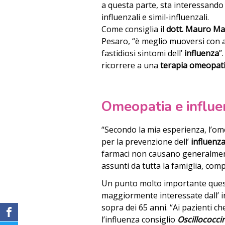
a questa parte, sta interessando 
influenzali e simil-influenzali.
Come consiglia il
dott. Mauro Ma
Pesaro, “è meglio muoversi con an
fastidiosi sintomi dell’
influenza
”
ricorrere a una
terapia omeopat
Omeopatia e influe
“Secondo la mia esperienza, l’om
per la prevenzione dell’
influenz
farmaci non causano generalmente
assunti da tutta la famiglia, com
Un punto molto importante quest’
maggiormente interessate dall’ in
sopra dei 65 anni. “Ai pazienti c
l’influenza consiglio
Oscillococc