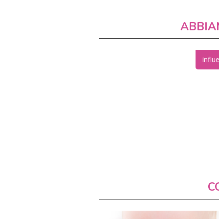
ABBIA
influ
C