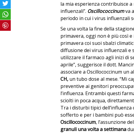
la mia esperienza contribuisce a r
influenzali”.
Oscillococcinum
va 
periodo in cui i virus influenzali 
Se una volta la fine della stagione
primavera, oggi non è più così e i
primavera coi suoi sbalzi climati
diffusione dei virus influenzali e 
utilizzare il farmaco agli inizi di
aprile”, suggerisce il dott. Manci
associare a Oscillococcinum un a
CH,
un tubo dose al mese. “Mi cap
preventive ai genitori preoccupa
l’influenza. Entrambi questi farma
sciolti in poca acqua, direttamen
Tra i disturbi tipici dell’influenza
sofferto e per i bambini può ess
Oscillococcinum
, l’assunzione d
granuli una volta a settimana
dur