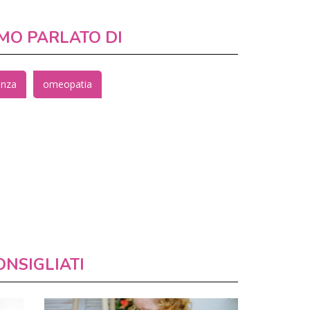
MO PARLATO DI
enza
omeopatia
ONSIGLIATI