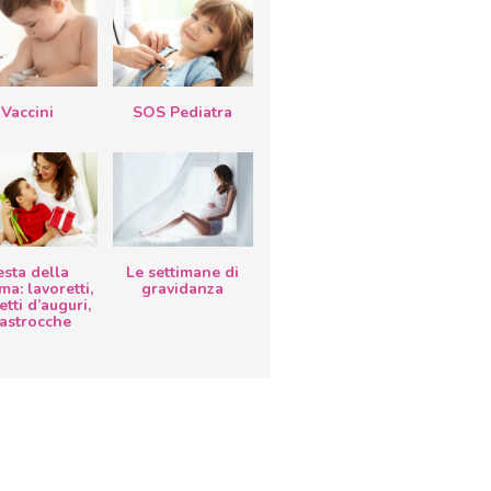
Vaccini
SOS Pediatra
esta della
Le settimane di
a: lavoretti,
gravidanza
etti d’auguri,
lastrocche