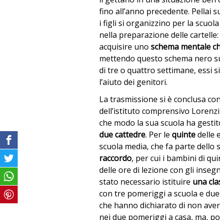
fino all’anno precedente. Pellai s
i figli si organizzino per la scuo
nella preparazione delle cartelle: 
acquisire uno
schema mentale
ch
mettendo questo schema nero su 
di tre o quattro settimane, essi 
l’aiuto dei genitori.
La trasmissione si è conclusa co
dell’istituto comprensivo Lorenzi
che modo la sua scuola ha gestito
due cattedre
. Per le
quinte
delle 
scuola media, che fa parte dello s
raccordo
, per cui i bambini di q
delle ore di lezione con gli inseg
stato necessario istituire
una cla
con tre pomeriggi a scuola e due 
che hanno dichiarato di non avere d
nei due pomeriggi a casa, ma, p