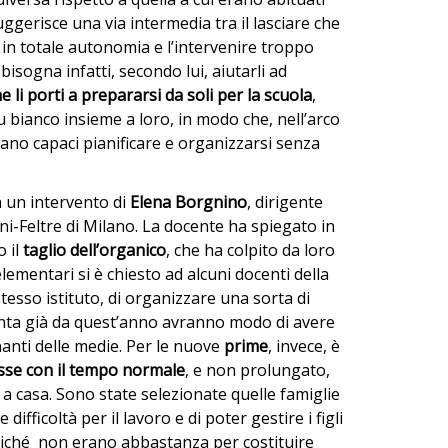
uggerisce una via intermedia tra il lasciare che
la in totale autonomia e l’intervenire troppo
bisogna infatti, secondo lui, aiutarli ad
e li porti a prepararsi da soli per la scuola
,
bianco insieme a loro, in modo che, nell’arco
siano capaci pianificare e organizzarsi senza
n un intervento di
Elena Borgnino
, dirigente
ni-Feltre di Milano. La docente ha spiegato in
 il
taglio dell’organico
, che ha colpito da loro
elementari si è chiesto ad alcuni docenti della
tesso istituto, di organizzare una sorta di
uinta già da quest’anno avranno modo di avere
nanti delle medie. Per le nuove
prime
, invece, è
sse con il tempo normale
, e non prolungato,
a casa. Sono state selezionate quelle famiglie
ifficoltà per il lavoro e di poter gestire i figli
oiché non erano abbastanza per costituire