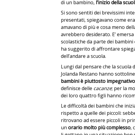
di un bambino,
l’inizio della scuo
Si sono sentiti dei brevissimi int
presentati, spiegavano come era 
amavano di più e cosa meno della
avrebbero desiderato. E’ emers
scolastiche da parte dei bambini 
ha suggerito di affrontare spiega
dell’andare a scuola.
Lungi dal pensare che la scuola 
Jolanda Restano hanno sottolin
bambini è piuttosto impegnativo
definisce delle
cacanze
; per la mo
dei loro quattro figli hanno rico
Le difficoltà dei bambini che ini
rispetto a quelle dei piccoli: seb
ritrovano ad essere piccoli in pr
un
orario molto più complesso
, 
li gettano in una situazione ben d