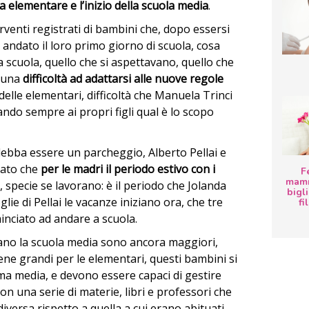
la elementare e l’inizio della scuola media
.
erventi registrati di bambini che, dopo essersi
andato il loro primo giorno di scuola, cosa
 scuola, quello che si aspettavano, quello che
a una
difficoltà ad adattarsi alle nuove regole
delle elementari, difficoltà che Manuela Trinci
ndo sempre ai propri figli qual è lo scopo
debba essere un parcheggio, Alberto Pellai e
eato che
per le madri il periodo estivo con i
F
mamm
, specie se lavorano: è il periodo che Jolanda
bigli
glie di Pellai le vacanze iniziano ora, che tre
fi
minciato ad andare a scuola.
ziano la scuola media sono ancora maggiori,
bene grandi per le elementari, questi bambini si
ima media, e devono essere capaci di gestire
con una serie di materie, libri e professori che
iversa rispetto a quella a cui erano abituati