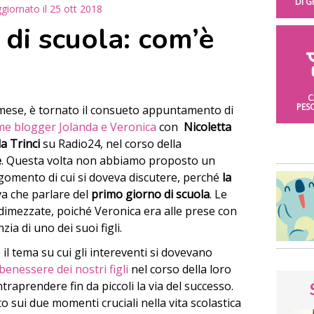
DI 
giornato il
25 ott 2018
 di scuola: com’è
C
PES
ese, è tornato il consueto appuntamento di
 blogger Jolanda e Veronica
con
Nicoletta
a Trinci
su Radio24, nel corso della
e
. Questa volta non abbiamo proposto un
rgomento di cui si doveva discutere, perché
la
va che parlare del
primo giorno di scuola
.
Le
imezzate, poiché Veronica era alle prese con
zia di uno dei suoi figli.
il tema su cui gli intereventi si dovevano
benessere dei nostri figli
nel corso della loro
traprendere fin da piccoli la via del successo.
to sui due momenti cruciali nella vita scolastica