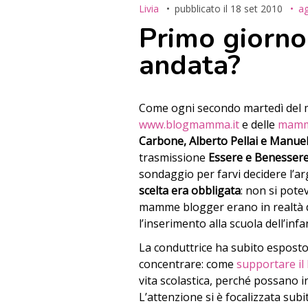
Livia
pubblicato il
18 set 2010
ag
Primo giorno
andata?
Come ogni secondo martedì del m
www.blogmamma.it
e delle
mamme
Carbone, Alberto Pellai e Manuel
trasmissione
Essere e Benesser
sondaggio per farvi decidere l’a
scelta era obbligata
: non si pote
mamme blogger erano in realtà d
l’inserimento alla scuola dell’infan
La conduttrice ha subito esposto 
concentrare: come
supportare il 
vita scolastica, perché possano in
L’attenzione si è focalizzata subi