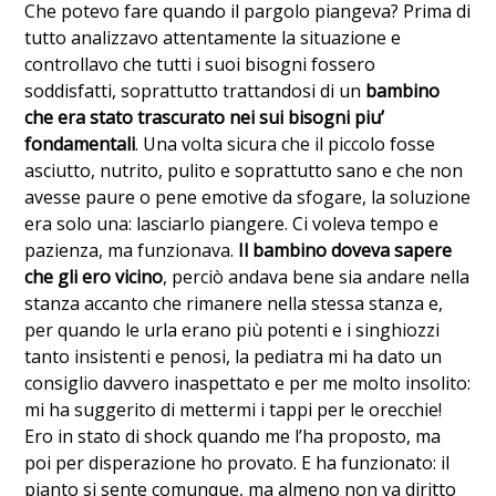
Che potevo fare quando il pargolo piangeva? Prima di
tutto analizzavo attentamente la situazione e
controllavo che tutti i suoi bisogni fossero
soddisfatti, soprattutto trattandosi di un
bambino
che era stato trascurato nei sui bisogni piu’
fondamentali
. Una volta sicura che il piccolo fosse
asciutto, nutrito, pulito e soprattutto sano e che non
avesse paure o pene emotive da sfogare, la soluzione
era solo una: lasciarlo piangere. Ci voleva tempo e
pazienza, ma funzionava.
Il bambino doveva sapere
che gli ero vicino
, perciò andava bene sia andare nella
stanza accanto che rimanere nella stessa stanza e,
per quando le urla erano più potenti e i singhiozzi
tanto insistenti e penosi, la pediatra mi ha dato un
consiglio davvero inaspettato e per me molto insolito:
mi ha suggerito di mettermi i tappi per le orecchie!
Ero in stato di shock quando me l’ha proposto, ma
poi per disperazione ho provato. E ha funzionato: il
pianto si sente comunque, ma almeno non va diritto