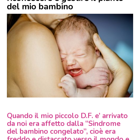
del mio bambino
Quando il mio piccolo D.F. e’ arrivato
da noi era affetto dalla “Sindrome
del bambino congelato”, cioè era
freddo e distaccato verso il mondo e