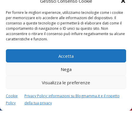
Gestisci Consenso Cookie
contrassegnati con
*
Per fornire le migliori esperienze, utilizziamo tecnologie come i cookie
Il tuo commento
*
per memorizzare e/o accedere alle informazioni del dispositivo. Il
consenso a queste tecnologie ci permetterà di elaborare dati come il
comportamento di navigazione o ID unici su questo sito. Non
acconsentire o ritirare il consenso può influire negativamente su alcune
caratteristiche e funzioni.
Accetta
Nega
Visualizza le preferenze
Cookie
Privacy Policy: informazioni su Blogmamma.it e il rispetto
Policy
della tua privacy