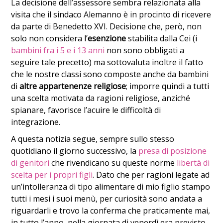
La decisione dell’assessore sembra relazionata alla
visita che il sindaco Alemanno è in procinto di ricevere
da parte di Benedetto XVI. Decisione che, però, non
solo non considera l’
esenzione
stabilita dalla Cei (i
bambini fra i 5 e i 13 anni
non sono obbligati a
seguire tale precetto) ma sottovaluta inoltre il fatto
che le nostre classi sono composte anche da bambini
di
altre appartenenze religiose
; imporre quindi a tutti
una scelta motivata da ragioni religiose, anziché
spianare, favorisce l’acuire le difficoltà di
integrazione.
A questa notizia segue, sempre sullo stesso
quotidiano il giorno successivo, la
presa di posizione
di genitori
che rivendicano su queste norme
libertà di
scelta per i propri figli
. Dato che per ragioni legate ad
un’intolleranza di tipo alimentare di mio figlio stampo
tutti i mesi i suoi menù, per curiosità sono andata a
riguardarli e trovo la conferma che praticamente mai,
in tutto l’anno, nella giornata di venerdì era previsto