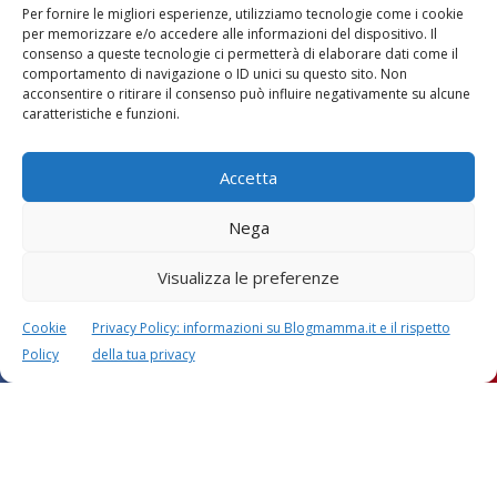
Per fornire le migliori esperienze, utilizziamo tecnologie come i cookie
per memorizzare e/o accedere alle informazioni del dispositivo. Il
consenso a queste tecnologie ci permetterà di elaborare dati come il
comportamento di navigazione o ID unici su questo sito. Non
acconsentire o ritirare il consenso può influire negativamente su alcune
caratteristiche e funzioni.
Accetta
Nega
Visualizza le preferenze
Lascia un commento
L'indirizzo email non verrà pubblicato. I dati obbligatori sono
Cookie
Privacy Policy: informazioni su Blogmamma.it e il rispetto
contrassegnati con
*
Policy
della tua privacy
Il tuo commento
*