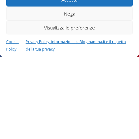
Nega
Visualizza le preferenze
Cookie
Privacy Policy: informazioni su Blogmamma.it e il rispetto
Policy
della tua privacy
Questo sito usa Akismet per ridurre lo spam.
Scopri
come i tuoi dati vengono elaborati
.