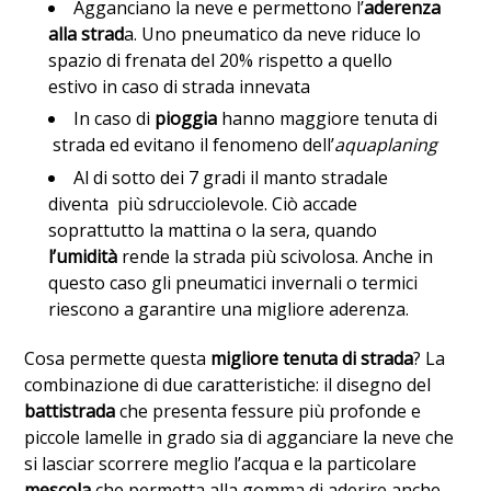
Agganciano la neve e permettono l’
aderenza
alla strad
a. Uno pneumatico da neve riduce lo
spazio di frenata del 20% rispetto a quello
estivo in caso di strada innevata
In caso di
pioggia
hanno maggiore tenuta di
strada ed evitano il fenomeno dell’
aquaplaning
Al di sotto dei 7 gradi il manto stradale
diventa più sdrucciolevole. Ciò accade
soprattutto la mattina o la sera, quando
l’umidità
rende la strada più scivolosa. Anche in
questo caso gli pneumatici invernali o termici
riescono a garantire una migliore aderenza.
Cosa permette questa
migliore tenuta di strada
? La
combinazione di due caratteristiche: il disegno del
battistrada
che presenta fessure più profonde e
piccole lamelle in grado sia di agganciare la neve che
si lasciar scorrere meglio l’acqua e la particolare
mescola
che permetta alla gomma di aderire anche