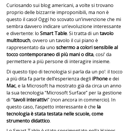
Curiosando sui blog americani, a volte si trovano
proprio delle bizzarrie improponibili, ma non è
questo il caso! Oggi ho scovato un’invenzione che mi
sembra davvero indicare un’evoluzione interessante
e divertente: lo
Smart Table
. Si tratta di un
tavolo
multitouch
, ovvero un tavolo il cui piano è
rappresentato da uno
schermo a colori sensibile al
tocco
contemporaneo di più mani o dita
, cosi’ da
permettere a più persone di interagire insieme.
Di questo tipo di tecnologia si parla da un po’: il tocco
a più dita fa parte dell’esperienza degli
iPhone
e dei
Mac
, e la Microsoft ha mostrato già da circa un anno
la sua tecnologia “Microsoft Surface” per la gestione
di “
tavoli interattiv
i” (non ancora in commercio). In
questo caso, l’aspetto interessante è che
la
tecnologia è stata testata nelle scuole, come
strumento didattico
.
Lo Smart Table è stato sperimentato nella Haines