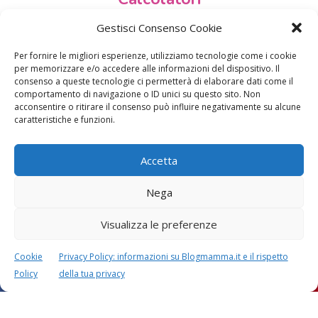
Gestisci Consenso Cookie
Per fornire le migliori esperienze, utilizziamo tecnologie come i cookie
per memorizzare e/o accedere alle informazioni del dispositivo. Il
consenso a queste tecnologie ci permetterà di elaborare dati come il
CALCOLO SETTIMANE DI
CALCOLO
comportamento di navigazione o ID unici su questo sito. Non
GRAVIDANZA
DATA PARTO
acconsentire o ritirare il consenso può influire negativamente su alcune
caratteristiche e funzioni.
Accetta
Nega
CALCOLO
CALCOLO
PESO BAMBINO
PERIODO FERTILE
Visualizza le preferenze
Cookie
Privacy Policy: informazioni su Blogmamma.it e il rispetto
Policy
della tua privacy