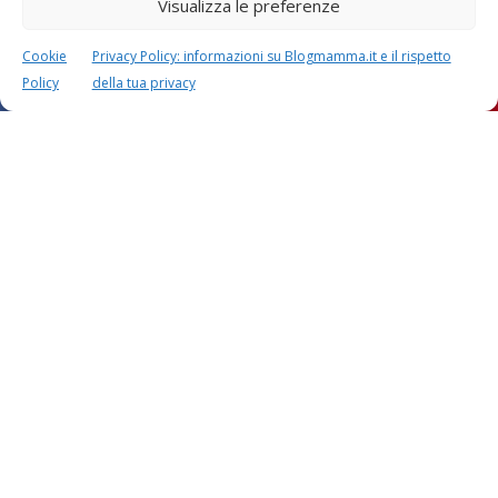
Visualizza le preferenze
Cookie
Privacy Policy: informazioni su Blogmamma.it e il rispetto
Policy
della tua privacy
Questo sito usa Akismet per ridurre lo spam.
Scopri
come i tuoi dati vengono elaborati
.