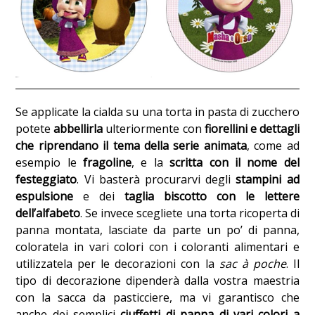
Se applicate la cialda su una torta in pasta di zucchero
potete
abbellirla
ulteriormente con
fiorellini e dettagli
che riprendano il tema della serie animata
, come ad
esempio le
fragoline
, e la
scritta con il nome del
festeggiato
. Vi basterà procurarvi degli
stampini ad
espulsione
e dei
taglia biscotto
con le lettere
dell’alfabeto
. Se invece scegliete una torta ricoperta di
panna montata, lasciate da parte un po’ di panna,
coloratela in vari colori con i coloranti alimentari e
utilizzatela per le decorazioni con la
sac à poche
. Il
tipo di decorazione dipenderà dalla vostra maestria
con la sacca da pasticciere, ma vi garantisco che
anche dei semplici
ciuffetti di panna di vari colori a