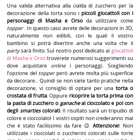
Una valida alternativa alla cialda di zucchero per la
decorazione della torta sono i
piccoli giocattoli con i
personaggi di Masha e Orso
da utilizzare come
topper
. In questo caso avrete delle decorazioni in 3D,
naturalmente non edibili, con le quali il vostro
bambino si potrà divertire anche una volta che il
party
sarà finito. Sul nostro post dedicato ai
giocattoli
di Masha e Orso
troverete numerosi suggerimenti su
dove acquistare
online
i personaggi
.
Scegliendo
l’opzione del
topper
però avrete molta più superficie
da decorare… Quindi se non siete tanto pratiche nella
decorazione, vi consiglio di optare per una
torta o
crostata di frutta
. Oppure
ricoprire la torta prima con
la pasta di zucchero o
ganache
al cioccolato e poi con
degli
smarties
colorati
. Il risultato sarà un tripudio di
colore e cioccolato! I vostri ospiti non crederanno mai
che è stato facilissimo da fare 😉
Attenzione
!: Non
utilizzate i cioccolati o zuccherini colorati sulle torte