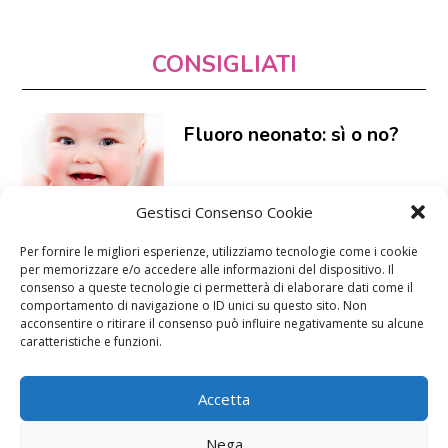
CONSIGLIATI
Fluoro neonato: sì o no?
Gestisci Consenso Cookie
Per fornire le migliori esperienze, utilizziamo tecnologie come i cookie
per memorizzare e/o accedere alle informazioni del dispositivo. Il
Bambini rifugiati: quando
consenso a queste tecnologie ci permetterà di elaborare dati come il
l’istruzione può salvare la
comportamento di navigazione o ID unici su questo sito. Non
vita
acconsentire o ritirare il consenso può influire negativamente su alcune
caratteristiche e funzioni.
Accetta
Test DNA fetale: quando
farlo, quanto costa, come
Nega