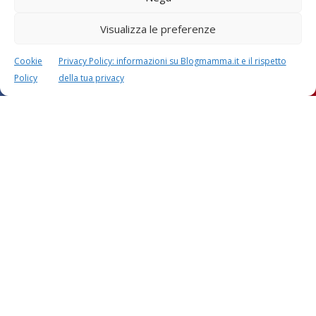
si esegue
Visualizza le preferenze
Cookie
Privacy Policy: informazioni su Blogmamma.it e il rispetto
Giochi euristici: significato,
Policy
della tua privacy
esempi, materiali