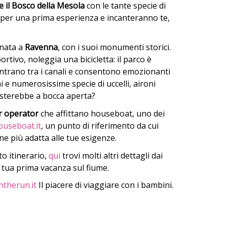
 e il Bosco della Mesola
con le tante specie di
i per una prima esperienza e incanteranno te,
rnata a
Ravenna
, con i suoi monumenti storici.
rtivo, noleggia una bicicletta: il parco è
ddentrano tra i canali e consentono emozionanti
ni e numerosissime specie di uccelli, aironi
sterebbe a bocca aperta?
r
operator
che affittano houseboat, uno dei
ouseboat.it
, un punto di riferimento da cui
ne più adatta alle tue esigenze.
o itinerario,
qui
trovi molti altri dettagli dai
 tua prima vacanza sul fiume.
herun.it
Il piacere di viaggiare con i bambini.