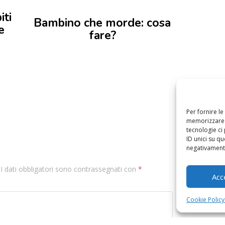
iti
Bambino che morde: cosa
e
fare?
Per fornire l
memorizzare e
tecnologie ci
ID unici su qu
negativamente
. I dati obbligatori sono contrassegnati con
*
Acc
Cookie Policy