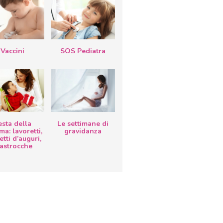
Vaccini
SOS Pediatra
esta della
Le settimane di
a: lavoretti,
gravidanza
etti d’auguri,
lastrocche