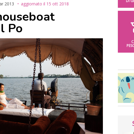
DI 
ar 2013
aggiornato il
15 ott 2018
houseboat
l Po
C
PES