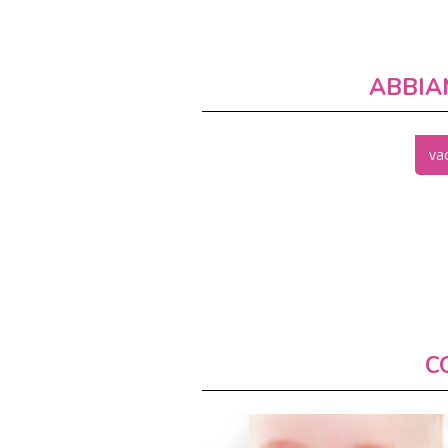
ABBIA
va
C