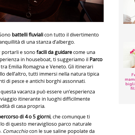
? Sono
battelli fluviali
con tutto il divertimento
ranquillità di una stanza d’albergo.
 portarli e sono
facili da guidare
come una
 esperienza in houseboat, ti suggeriamo il
Parco
, tra Emilia Romagna e Veneto. Gli itinerari
o dell’altro, tutti immersi nella natura tipica
F
mamm
nti di pesce e antichi borghi assonnati.
bigli
fi
, questa vacanza può essere un’esperienza
 viaggio itinerante in luoghi difficilmente
dità di casa propria.
percorso di 4 o 5 giorni
, che comunque ti
lo di questo meraviglioso parco naturale
o.
Comacchio
con le sue saline popolate da