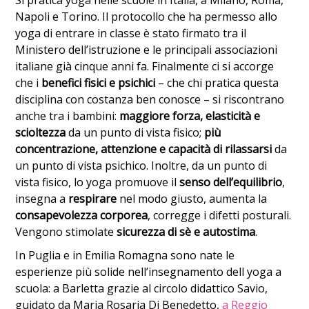
Napoli e Torino. Il protocollo che ha permesso allo
yoga di entrare in classe è stato firmato tra il
Ministero dell’istruzione e le principali associazioni
italiane già cinque anni fa. Finalmente ci si accorge
che i
benefici fisici e psichici
– che chi pratica questa
disciplina con costanza ben conosce – si riscontrano
anche tra i bambini:
maggiore forza, elasticità e
scioltezza
da un punto di vista fisico;
più
concentrazione, attenzione e capacità di rilassarsi
da
un punto di vista
psichico. Inoltre, da un punto di
vista fisico, lo yoga promuove il
senso dell’equilibrio
,
insegna a
respirare
nel modo giusto, aumenta la
consapevolezza corporea
, corregge i difetti posturali.
Vengono stimolate
sicurezza di sè e autostima
.
In Puglia e in Emilia Romagna sono nate le
esperienze più solide nell’insegnamento dell yoga a
scuola: a Barletta grazie al circolo didattico Savio,
guidato da Maria Rosaria Di Benedetto,
a Reggio