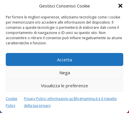
Gestisci Consenso Cookie
Per fornire le migliori esperienze, utilizziamo tecnologie come i cookie
per memorizzare e/o accedere alle informazioni del dispositivo. Il
consenso a queste tecnologie ci permetterà di elaborare dati come il
comportamento di navigazione o ID unici su questo sito. Non
acconsentire o ritirare il consenso può influire negativamente su alcune
caratteristiche e funzioni.
Accetta
Nega
Visualizza le preferenze
Questo sito usa Akismet per ridurre lo spam.
Scopri
come i tuoi dati vengono elaborati
.
Cookie
Privacy Policy: informazioni su Blogmamma.it e il rispetto
Policy
della tua privacy