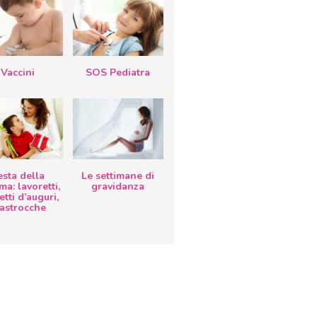
Vaccini
SOS Pediatra
esta della
Le settimane di
a: lavoretti,
gravidanza
etti d’auguri,
lastrocche