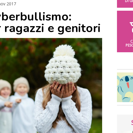
DI 
nov 2017
yberbullismo:
ragazzi e genitori
C
PES