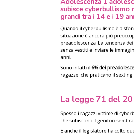
Adolescenza
1 adolesce
subisce cyberbullismo
r
grandi tra i 14 e i 19 an
Quando il cyberbullismo è a sfon
situazione è ancora più preoccupa
preadolescenza. La tendenza dei ra
senza vestiti e inviare le immagini
anni.
Sono infatti il
6% dei preadolescen
ragazze, che praticano il sexting 
La legge 71 del 2
Spesso i ragazzi vittime di cyber
che subiscono. I genitori sembrano
E anche il legislatore ha colto 