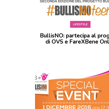
LIFESTYLE
BullisNO: partecipa al pro
di OVS e FareXBene On