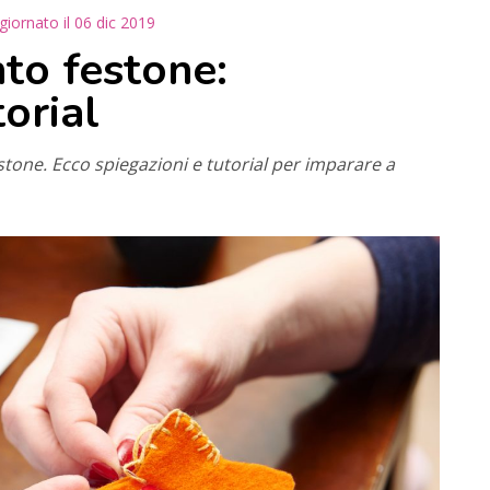
giornato il
06 dic 2019
to festone:
torial
stone. Ecco spiegazioni e tutorial per imparare a