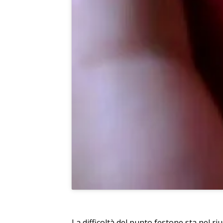
La difficoltà del punto festone sta nel riu