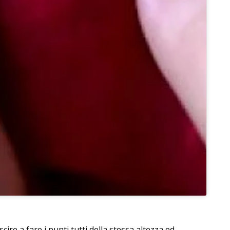
scire a fare i punti tutti della stessa altezza ed