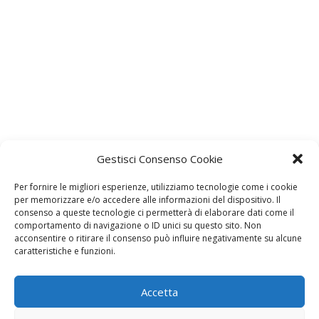
Gestisci Consenso Cookie
Lascia un commento
Per fornire le migliori esperienze, utilizziamo tecnologie come i cookie
L'indirizzo email non verrà pubblicato. I dati obbligatori sono
per memorizzare e/o accedere alle informazioni del dispositivo. Il
contrassegnati con
*
consenso a queste tecnologie ci permetterà di elaborare dati come il
comportamento di navigazione o ID unici su questo sito. Non
Il tuo commento
*
acconsentire o ritirare il consenso può influire negativamente su alcune
caratteristiche e funzioni.
Accetta