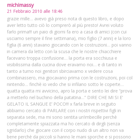
michimassy
21 Febbraio 2010 alle 18:46
grazie mille… avevo già preso nota di questo libro, e dopo
aver letto tutto ciò lo comprerò al più presto! Avrei voluto
farlo prima!!! un paio di giorni fa ero a casa di amici (con cui
usciamo sempre il fine settimana), mio figlio (7 anni) e la loro
figlia (6 anni) stavano giocando con le costruzioni… poi vanno
in camera da letto con la scusa che le nostre chiacchiere
facevano troppa confusione… la porta era socchiusa e
visibilissima dalla cucina dove eravamo noi… e di tanto in
tanto a turno noi genitori sbirciavamo x vedere cosa
combinassero, ma giocavano prima con le costruzioni, poi col
nintendo… finchè io vedo che si infilano sotto le coperte…
quatta quatta mi avvicino, apro la porta e sento lei dire “prova
a metterlo nel buchino della patatina…” DIRE CHE MI SI E’
GELATO IL SANGUE E’ POCO!!! x farla breve in seguito
abbiamo cercato di PARLARE con i nostri rispettivi figli in
separata sede, ma mi sono sentita un’imbecille perchè
completamente spiazzata ma ho cercato di dirgli (senza
sgridarlo) che giocare con il corpo nudo di un altro non va
bene perchè da piccoli si hanno le mani sporche e si possono