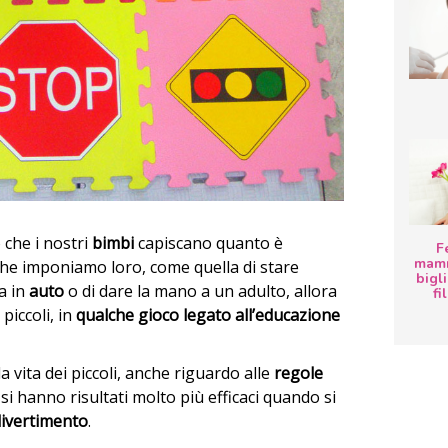
 che i nostri
bimbi
capiscano quanto è
F
mamm
he imponiamo loro, come quella di stare
bigli
a in
auto
o di dare la mano a un adulto,
allora
fi
piccoli, in
qualche gioco legato all’educazione
a vita dei piccoli, anche riguardo alle
regole
si hanno risultati molto più efficaci quando si
ivertimento
.