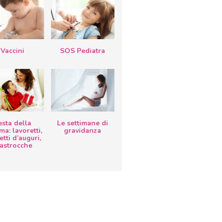
Vaccini
SOS Pediatra
esta della
Le settimane di
a: lavoretti,
gravidanza
etti d’auguri,
lastrocche