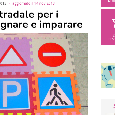
DI 
2013
aggiornato il
14 nov 2013
tradale per i
egnare e imparare
C
PES