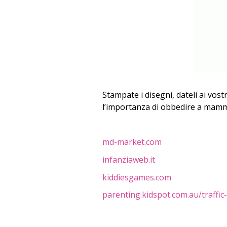
Stampate i disegni, dateli ai vos
l’importanza di obbedire a mamm
md-market.com
infanziaweb.it
kiddiesgames.com
parenting.kidspot.com.au/traffi