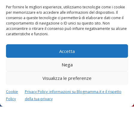
Per fornire le migliori esperienze, utilizziamo tecnologie come i cookie
per memorizzare e/o accedere alle informazioni del dispositivo. Il
consenso a queste tecnologie ci permetterà di elaborare dati come il
comportamento di navigazione o ID unici su questo sito. Non
acconsentire o ritirare il consenso può influire negativamente su alcune
caratteristiche e funzioni.
Accetta
Nega
Visualizza le preferenze
Lascia un commento
L'indirizzo email non verrà pubblicato. I dati obbligatori sono
Cookie
Privacy Policy: informazioni su Blogmamma.it e il rispetto
contrassegnati con
*
Policy
della tua privacy
Il tuo commento
*