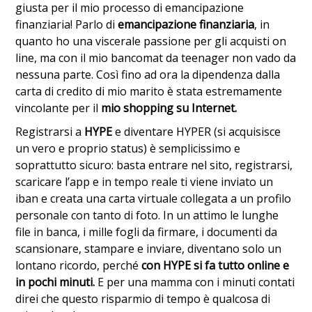
giusta per il mio processo di emancipazione
finanziaria! Parlo di
emancipazione finanziaria
, in
quanto ho una viscerale passione per gli acquisti on
line, ma con il mio bancomat da teenager non vado da
nessuna parte. Così fino ad ora la dipendenza dalla
carta di credito di mio marito è stata estremamente
vincolante per il
mio shopping su Internet.
Registrarsi a
HYPE
e diventare HYPER (si acquisisce
un vero e proprio status) è semplicissimo e
soprattutto sicuro: basta entrare nel sito, registrarsi,
scaricare l’app e in tempo reale ti viene inviato un
iban e creata una carta virtuale collegata a un profilo
personale con tanto di foto. In un attimo le lunghe
file in banca, i mille fogli da firmare, i documenti da
scansionare, stampare e inviare, diventano solo un
lontano ricordo, perché
con HYPE si fa tutto online e
in pochi minuti.
E per una mamma con i minuti contati
direi che questo risparmio di tempo è qualcosa di