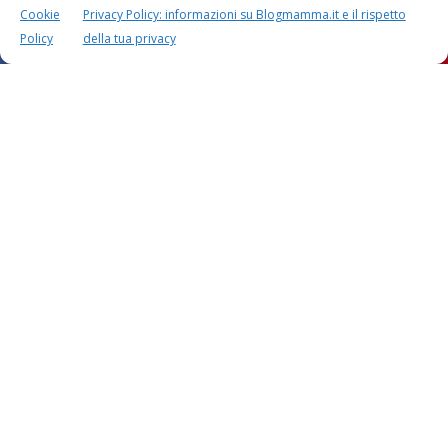
Cookie
Privacy Policy: informazioni su Blogmamma.it e il rispetto
Policy
della tua privacy
Questo sito usa Akismet per ridurre lo spam.
Scopri
come i tuoi dati vengono elaborati
.