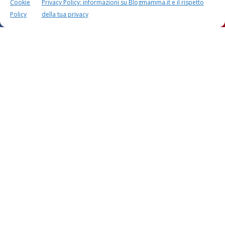
Cookie
Privacy Policy: informazioni su Blogmamma.it e il rispetto
Policy
della tua privacy
Questo sito usa Akismet per ridurre lo spam.
Scopri
come i tuoi dati vengono elaborati
.