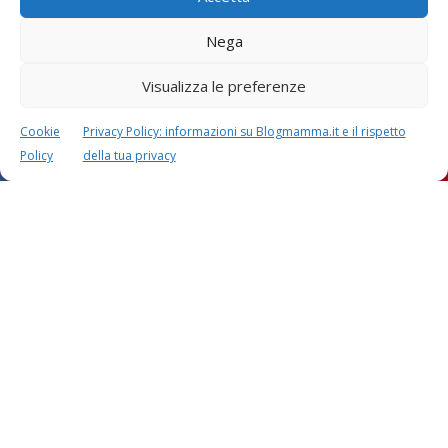
Alcol e gravidanza: meglio
Nega
smettere di bere
Visualizza le preferenze
Cookie
Privacy Policy: informazioni su Blogmamma.it e il rispetto
Policy
della tua privacy
Aborto: come funziona in
Italia