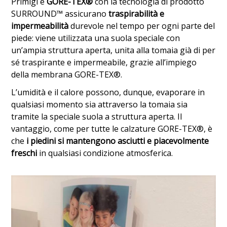
Primigi e
GORE-TEX®
con la tecnologia di prodotto
SURROUND™ assicurano
traspirabilità e
impermeabilità
durevole nel tempo per ogni parte del
piede: viene utilizzata una suola speciale con
un’ampia struttura aperta, unita alla tomaia già di per
sé traspirante e impermeabile, grazie all’impiego
della membrana GORE-TEX®.
L’umidità e il calore possono, dunque, evaporare in
qualsiasi momento sia attraverso la tomaia sia
tramite la speciale suola a struttura aperta. Il
vantaggio, come per tutte le calzature GORE-TEX®, è
che
i piedini si mantengono asciutti e piacevolmente
freschi
in qualsiasi condizione atmosferica.