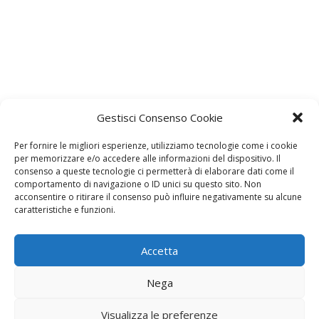
Gestisci Consenso Cookie
Per fornire le migliori esperienze, utilizziamo tecnologie come i cookie
per memorizzare e/o accedere alle informazioni del dispositivo. Il
consenso a queste tecnologie ci permetterà di elaborare dati come il
comportamento di navigazione o ID unici su questo sito. Non
acconsentire o ritirare il consenso può influire negativamente su alcune
Lascia un commento
caratteristiche e funzioni.
L'indirizzo email non verrà pubblicato. I dati obbligatori sono
contrassegnati con
*
Accetta
Il tuo commento
*
Nega
Visualizza le preferenze