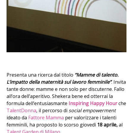
Presenta una ricerca dal titolo
“Mamme di talento.
L’impatto della maternità sul lavoro femminile”
. Invita
tante donne: mamme e non solo per discuterne. Fallo
all’ora dell’aperitivo. Shekera bene ed otterrai la
formula dell’entusiasmante
Inspiring Happy Hour
che
TalentDonna
, il percorso di
social empowerment
ideato da
Fattore Mamma
per valorizzare i talenti
femminili, ha proposto lo scorso giovedì
18 aprile,
al
Talent Garden di Milano
.