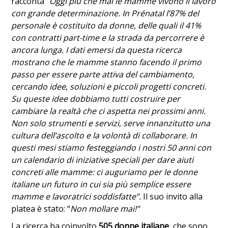
racconta “
Oggi più che mai le mamme vivono il lavoro
con grande determinazione. In Prénatal l’87% del
personale è costituito da donne, delle quali il 41%
con contratti part-time e la strada da percorrere è
ancora lunga. I dati emersi da questa ricerca
mostrano che le mamme stanno facendo il primo
passo per essere parte attiva del cambiamento,
cercando idee, soluzioni e piccoli progetti concreti.
Su queste idee dobbiamo tutti costruire per
cambiare la realtà che ci aspetta nei prossimi anni.
Non solo strumenti e servizi, serve innanzitutto una
cultura dell’ascolto e la volontà di collaborare. In
questi mesi stiamo festeggiando i nostri 50 anni con
un calendario di iniziative speciali per dare aiuti
concreti alle mamme: ci auguriamo per le donne
italiane un futuro in cui sia più semplice essere
mamme e lavoratrici soddisfatte”.
Il suo invito alla
platea è stato: “
Non mollare mai!”
La ricerca ha coinvolto
505 donne italiane
, che sono