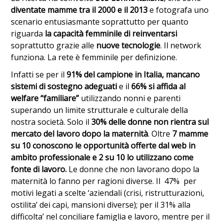
diventate mamme tra il 2000 e il 2013
e fotografa uno
scenario entusiasmante soprattutto per quanto
riguarda
la capacità femminile di reinventarsi
soprattutto grazie alle
nuove tecnologie
. Il network
funziona. La rete è femminile per definizione.
Infatti se per il
91% del campione in Italia, mancano
sistemi di sostegno adeguati
e il
66% si affida al
welfare “familiare”
utilizzando nonni e parenti
superando un limite strutturale e culturale della
nostra società. Solo il
30% delle donne non rientra sul
mercato del lavoro dopo la maternità
. Oltre
7 mamme
su 10 conoscono le opportunità offerte dal web in
ambito professionale e 2 su 10 lo utilizzano come
fonte di lavoro.
Le donne che non lavorano dopo la
maternità lo fanno per ragioni diverse. Il 47% per
motivi legati a scelte ‘aziendali (crisi, ristrutturazioni,
ostilita’ dei capi, mansioni diverse); per il 31% alla
difficolta’ nel conciliare famiglia e lavoro, mentre per il