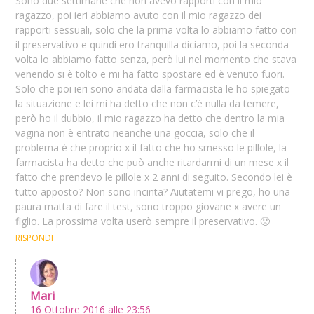
Sono due settimane che non avevo rapporti con il mio
ragazzo, poi ieri abbiamo avuto con il mio ragazzo dei
rapporti sessuali, solo che la prima volta lo abbiamo fatto con
il preservativo e quindi ero tranquilla diciamo, poi la seconda
volta lo abbiamo fatto senza, però lui nel momento che stava
venendo si è tolto e mi ha fatto spostare ed è venuto fuori.
Solo che poi ieri sono andata dalla farmacista le ho spiegato
la situazione e lei mi ha detto che non c’è nulla da temere,
però ho il dubbio, il mio ragazzo ha detto che dentro la mia
vagina non è entrato neanche una goccia, solo che il
problema è che proprio x il fatto che ho smesso le pillole, la
farmacista ha detto che può anche ritardarmi di un mese x il
fatto che prendevo le pillole x 2 anni di seguito. Secondo lei è
tutto apposto? Non sono incinta? Aiutatemi vi prego, ho una
paura matta di fare il test, sono troppo giovane x avere un
figlio. La prossima volta userò sempre il preservativo. 🙁
RISPONDI
Mari
16 Ottobre 2016 alle 23:56