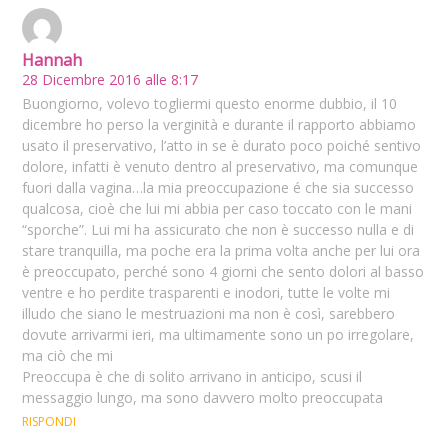
Hannah
28 Dicembre 2016 alle 8:17
Buongiorno, volevo togliermi questo enorme dubbio, il 10
dicembre ho perso la verginità e durante il rapporto abbiamo
usato il preservativo, l’atto in se è durato poco poiché sentivo
dolore, infatti è venuto dentro al preservativo, ma comunque
fuori dalla vagina…la mia preoccupazione é che sia successo
qualcosa, cioè che lui mi abbia per caso toccato con le mani
“sporche”. Lui mi ha assicurato che non è successo nulla e di
stare tranquilla, ma poche era la prima volta anche per lui ora
è preoccupato, perché sono 4 giorni che sento dolori al basso
ventre e ho perdite trasparenti e inodori, tutte le volte mi
illudo che siano le mestruazioni ma non è così, sarebbero
dovute arrivarmi ieri, ma ultimamente sono un po irregolare,
ma ciò che mi
Preoccupa è che di solito arrivano in anticipo, scusi il
messaggio lungo, ma sono davvero molto preoccupata
RISPONDI