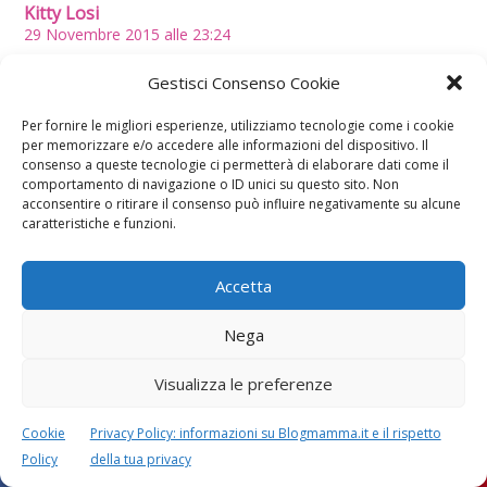
Kitty Losi
29 Novembre 2015 alle 23:24
Ciao, spero davvero che nonostante ll’orario mi possa
Gestisci Consenso Cookie
rispondere. Ho 16 anni e oggi ho avuto un rapporto con il mio
ragazzo, abbiamo usato il preservativo come sempre ma
Per fornire le migliori esperienze, utilizziamo tecnologie come i cookie
quabdi ci siamo accorti che si era rotto abbiamo smesso
per memorizzare e/o accedere alle informazioni del dispositivo. Il
subito. Non sappiamo quando si sia rotto, ma lui non è
consenso a queste tecnologie ci permetterà di elaborare dati come il
venuto. Io non sono nel periodo fertile, la probabilità di essere
comportamento di navigazione o ID unici su questo sito. Non
incinta è alta? Ti preg di rispondermi pperché sono davvero in
acconsentire o ritirare il consenso può influire negativamente su alcune
pensiero. Grazie Iinfinite se lo farai. Un bacione 🙂
caratteristiche e funzioni.
RISPONDI
Accetta
Nega
Mari
30 Novembre 2015 alle 11:02
Visualizza le preferenze
Ciao Kitty, è possibile, ma le probabilità non sono alte, in
bocca al lupo!
RISPONDI
Cookie
Privacy Policy: informazioni su Blogmamma.it e il rispetto
Policy
della tua privacy