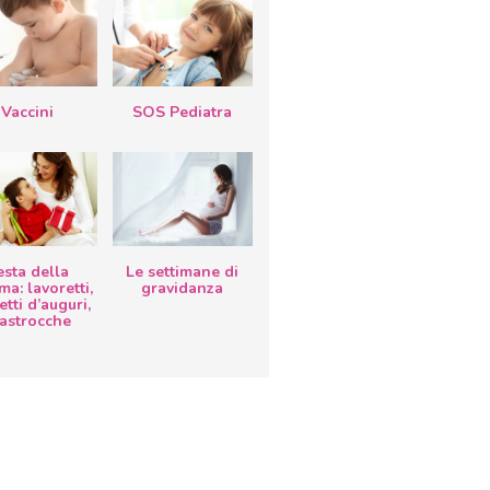
Vaccini
SOS Pediatra
esta della
Le settimane di
a: lavoretti,
gravidanza
etti d’auguri,
lastrocche