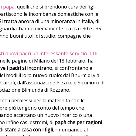
vi papà,
quelli che si prendono cura dei figli
artiscono le incombenze domestiche con le
 tratta ancora di una minoranza in Italia, di
guardia: hanno mediamente tra tra i 30 e i 35
nno buoni titoli di studio, compagne che
i nuovi padri un interessante servizio il 16
 nelle pagine di Milano del 18 febbraio, ha
ove i padri si incontrano
, si confrontano e
ei modi il loro nuovo ruolo: dal Bhu-m di via
Cairoli, dall’associazione P.e.a.ce e Sicomoro di
ociazione Blimunda di Rozzano.
ono i permessi per la maternità con le
re più tengono conto del tempo che
 quando accettano un nuovo incarico o una
o infine casi estremi, di
papà che per ragioni
 stare a casa con i figli
, rinunciando al