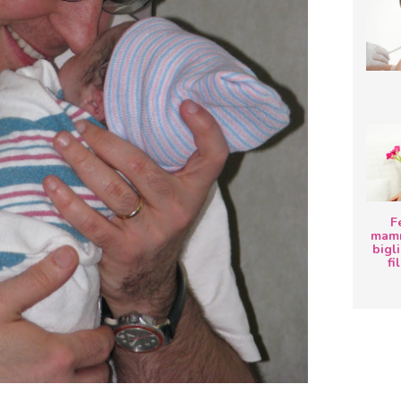
F
mamm
bigli
fi