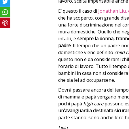
lavoro, scelta impensabile anche 
E’ questo il caso di
Jonathan Liu, 
che ha scoperto, con grande dis
una forte discriminazione nel con
mura domestiche. Quello che neg
infatti, è
sempre la donna, tranne 
padre
. Il tempo che un padre no
domestiche viene definito
child 
questo non è da considerarsi chi
l’orario di lavoro. Tutto il temp
bambini in casa non si considera
che sia lei ad occuparsene.
Dovrà passare ancora del tempo p
di mamma e papà vengano meno. 
pochi papà
high care
possono e
un’avanguardia destinata sicura
parte stanno: sono anche loro h
Livia