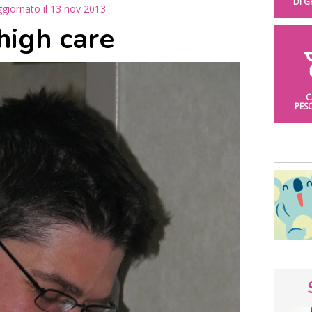
DI 
ggiornato il
13 nov 2013
high care
C
PES