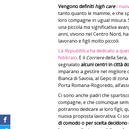
Vengono definiti
high care
i nuo
tanto quanto le mamme, e che sp
loro compagne in ugual misura. Si
una piccola ma significativa avan
anni, vivono nel Centro Nord, ha
lavorano e figli molto piccoli.
La
Repubblica
ha dedicato a quest
febbraio
. E il
Corriere
della Sera,
segnalato
alcuni centri in città d
imparano a gestire nel migliore d
Bianca di Savoia, al Gepo di zona 
Porta Romana-Rogoredo, all’ass
Ci sono anche padri che spartisc
compagne, e che comunque semp
potranno dedicare ai loro figli,
nuova proposta lavorativa. Ci son
di comodo o per scelta decidono di