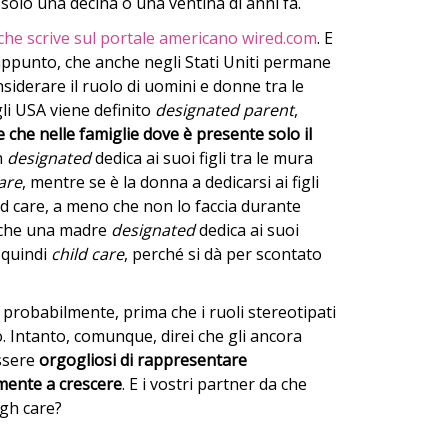
solo una decina o una ventina di anni fa.
che scrive sul portale americano wired.com
. E
appunto, che anche negli Stati Uniti permane
siderare il ruolo di uomini e donne tra le
li USA viene definito
designated parent
,
che nelle famiglie dove è presente solo il
n
designated
dedica ai suoi figli tra le mura
care
, mentre se è la donna a dedicarsi ai figli
ld care, a meno che non lo faccia durante
o che una madre
designated
dedica ai suoi
 quindi
child care
, perché si dà per scontato
robabilmente, prima che i ruoli stereotipati
Intanto, comunque, direi che gli ancora
ssere
orgogliosi di rappresentare
mente a crescere
. E i vostri partner da che
igh care?