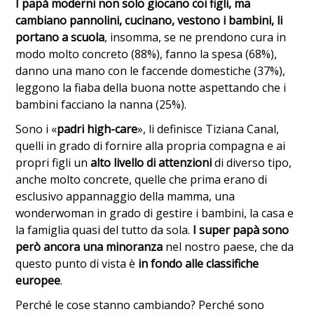
I papà moderni non solo giocano coi figli, ma
cambiano pannolini, cucinano, vestono i bambini, li
portano a scuola
, insomma, se ne prendono cura in
modo molto concreto (88%), fanno la spesa (68%),
danno una mano con le faccende domestiche (37%),
leggono la fiaba della buona notte aspettando che i
bambini facciano la nanna (25%).
Sono i «
padri high-care
», li definisce Tiziana Canal,
quelli in grado di fornire alla propria compagna e ai
propri figli un
alto livello di attenzioni
di diverso tipo,
anche molto concrete, quelle che prima erano di
esclusivo appannaggio della mamma, una
wonderwoman in grado di gestire i bambini, la casa e
la famiglia quasi del tutto da sola.
I super papà sono
però ancora una minoranza
nel nostro paese, che da
questo punto di vista è
in
fondo alle classifiche
europee
.
Perché le cose stanno cambiando? Perché sono