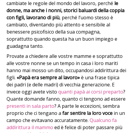
cambiate le regole del mondo del lavoro, perché
le
donne, ma anche i nonni, storici baluardi della coppia
con figli, lavorano di più
, perché l’uomo stesso è
cambiato, diventando più attento e sensibile al
benessere psicofisico della sua compagna,
soprattutto quando questa ha un buon impiego e
guadagna tanto.
Provate a chiedere alle vostre mamme e soprattutto
alle vostre nonne se un tempo in casa i loro mariti
hanno mai mosso un dito, occupandosi addirittura dei
figli.
«Papà era sempre al lavoro»
è una frase tipica
dei padri (e delle madri) di vecchia generazione. E
invece oggi avete visto
quanti papà ai corsi preparto
?
Quante domande fanno, quanto ci tengono ad essere
presenti in sala parto
? A parte le eccezioni, sembra
proprio che ci tengano a
far sentire la loro voce
in un
campo che evitavano accuratamente.
Qualcuno fa
addirittura il mammo
ed è felice di poter passare più