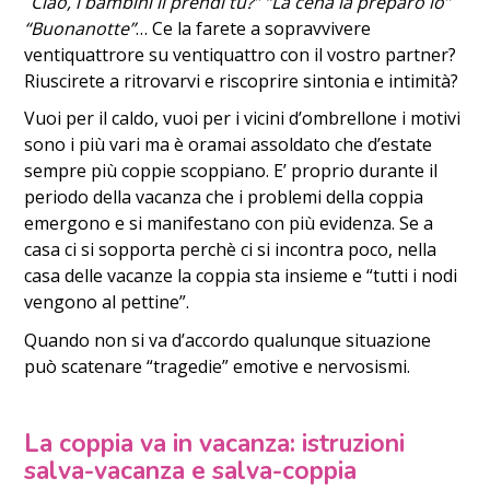
“
Ciao, i bambini li prendi tu?” “La cena la preparo io”
“Buonanotte”
… Ce la farete a sopravvivere
ventiquattrore su ventiquattro con il vostro partner?
Riuscirete a ritrovarvi e riscoprire sintonia e intimità?
Vuoi per il caldo, vuoi per i vicini d’ombrellone i motivi
sono i più vari ma è oramai assoldato che d’estate
sempre più coppie scoppiano. E’ proprio durante il
periodo della vacanza che i problemi della coppia
emergono e si manifestano con più evidenza. Se a
casa ci si sopporta perchè ci si incontra poco, nella
casa delle vacanze la coppia sta insieme e “tutti i nodi
vengono al pettine”.
Quando non si va d’accordo qualunque situazione
può scatenare “tragedie” emotive e nervosismi.
La coppia va in vacanza: istruzioni
salva-vacanza e salva-coppia