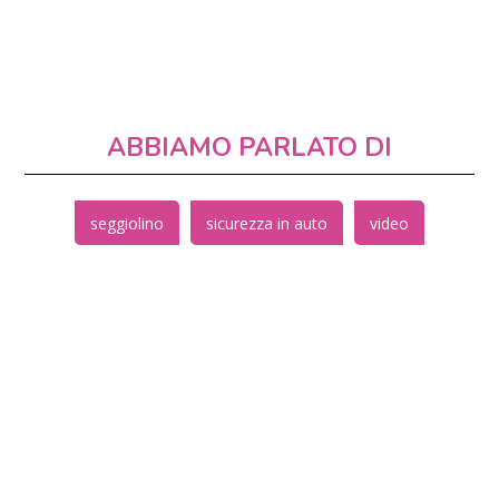
ABBIAMO PARLATO DI
seggiolino
sicurezza in auto
video