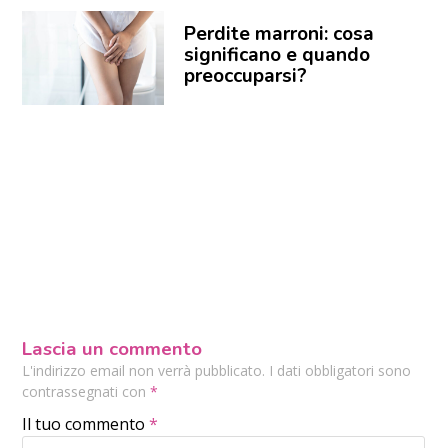
Perdite marroni: cosa
significano e quando
preoccuparsi?
Lascia un commento
L'indirizzo email non verrà pubblicato. I dati obbligatori sono
contrassegnati con
*
Il tuo commento
*