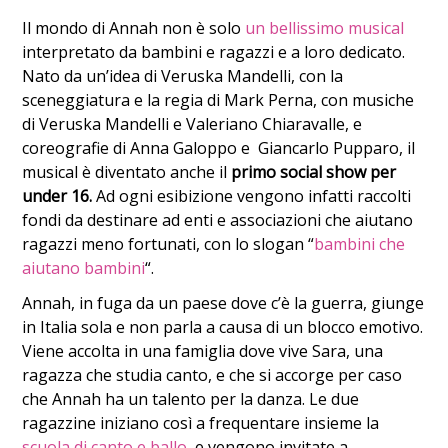
Il mondo di Annah non è solo
un bellissimo musical
interpretato da bambini e ragazzi e a loro dedicato.
Nato da un’idea di Veruska Mandelli, con la
sceneggiatura e la regia di Mark Perna, con musiche
di Veruska Mandelli e Valeriano Chiaravalle, e
coreografie di Anna Galoppo e Giancarlo Pupparo, il
musical è diventato anche il
primo social show per
under 16.
Ad ogni esibizione vengono infatti raccolti
fondi da destinare ad enti e associazioni
che aiutano
ragazzi meno fortunati, con lo slogan “
bambini che
aiutano bambini
“.
Annah, in fuga da un paese dove c’è la guerra, giunge
in Italia sola e non parla a causa di un blocco emotivo.
Viene accolta in una famiglia dove vive Sara, una
ragazza che studia canto, e che si accorge per caso
che Annah ha un talento per la danza. Le due
ragazzine iniziano così a frequentare insieme la
scuola di canto e ballo
, e vengono invitate a