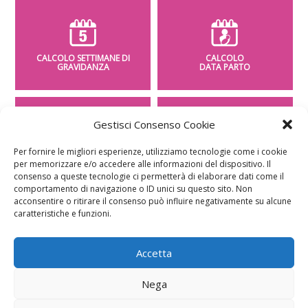
CALCOLO SETTIMANE DI
CALCOLO
GRAVIDANZA
DATA PARTO
Gestisci Consenso Cookie
Per fornire le migliori esperienze, utilizziamo tecnologie come i cookie
CALCOLO
CALCOLO
per memorizzare e/o accedere alle informazioni del dispositivo. Il
PESO BAMBINO
PERIODO FERTILE
consenso a queste tecnologie ci permetterà di elaborare dati come il
comportamento di navigazione o ID unici su questo sito. Non
acconsentire o ritirare il consenso può influire negativamente su alcune
caratteristiche e funzioni.
Accetta
Nega