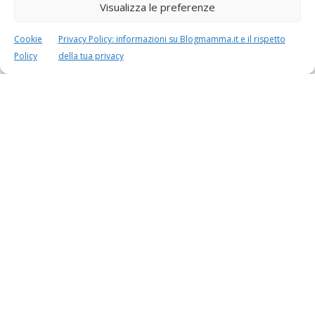
Visualizza le preferenze
Cookie
Privacy Policy: informazioni su Blogmamma.it e il rispetto
Speciali in evidenza
Policy
della tua privacy
Vaccini
SOS Pediatra
Festa della mamma:
Le settimane di
lavoretti, biglietti
gravidanza
d’auguri, filastrocche