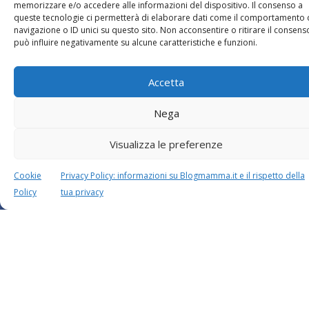
memorizzare e/o accedere alle informazioni del dispositivo. Il consenso a
queste tecnologie ci permetterà di elaborare dati come il comportamento 
navigazione o ID unici su questo sito. Non acconsentire o ritirare il consens
può influire negativamente su alcune caratteristiche e funzioni.
Questo sito usa Akismet per ridurre lo spam.
Scopri
come i tuoi dati vengono elaborati
.
Accetta
Nega
Visualizza le preferenze
Cookie
Privacy Policy: informazioni su Blogmamma.it e il rispetto della
Policy
tua privacy
Calcolatori