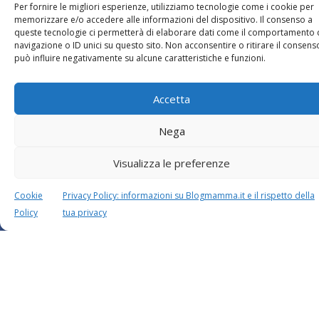
Per fornire le migliori esperienze, utilizziamo tecnologie come i cookie per
memorizzare e/o accedere alle informazioni del dispositivo. Il consenso a
queste tecnologie ci permetterà di elaborare dati come il comportamento 
navigazione o ID unici su questo sito. Non acconsentire o ritirare il consens
può influire negativamente su alcune caratteristiche e funzioni.
Accetta
Nega
Visualizza le preferenze
Questo sito usa Akismet per ridurre lo spam.
Scopri
come i tuoi dati vengono elaborati
.
Cookie
Privacy Policy: informazioni su Blogmamma.it e il rispetto della
Policy
tua privacy