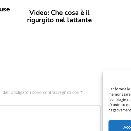
ause
Video: Che cosa è il
rigurgito nel lattante
Per fornire l
. I dati obbligatori sono contrassegnati con
*
memorizzare e
tecnologie ci
ID unici su qu
negativamente
Acc