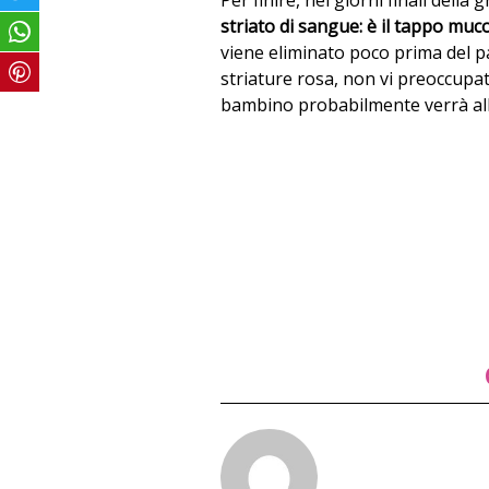
Per finire, nei giorni finali dell
striato di sangue: è il tappo muc
viene eliminato poco prima del p
striature rosa, non vi preoccupa
bambino probabilmente verrà alla