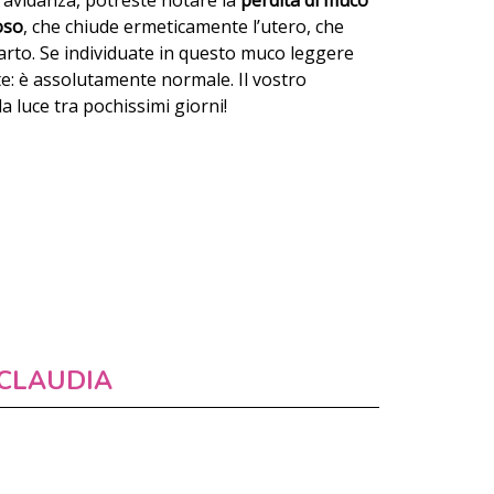
a gravidanza, potreste notare la
perdita di muco
oso
, che chiude ermeticamente l’utero, che
arto. Se individuate in questo muco leggere
te: è assolutamente normale. Il vostro
 luce tra pochissimi giorni!
CLAUDIA