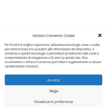
Gestisci Consenso Cookie
Lascia un commento
L'indirizzo email non verrà pubblicato. I dati obbligatori sono
Per fornire le migliori esperienze, utilizziamo tecnologie come i cookie
contrassegnati con
*
per memorizzare e/o accedere alle informazioni del dispositivo. Il
consenso a queste tecnologie ci permetterà di elaborare dati come il
Il tuo commento
*
comportamento di navigazione o ID unici su questo sito. Non
acconsentire o ritirare il consenso può influire negativamente su alcune
caratteristiche e funzioni.
Accetta
Nega
Visualizza le preferenze