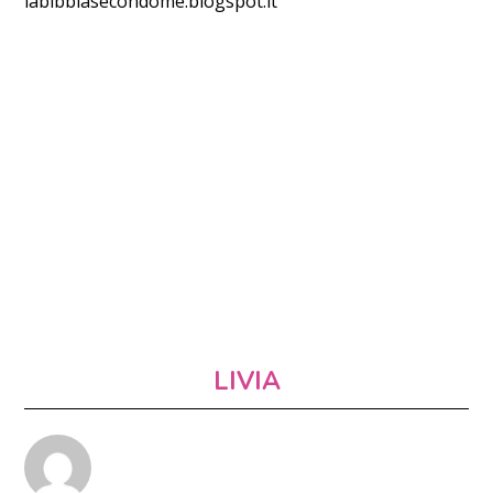
labibbiasecondome.blogspot.it
LIVIA