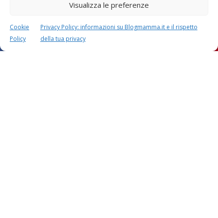
Visualizza le preferenze
Cookie
Privacy Policy: informazioni su Blogmamma.it e il rispetto
Policy
della tua privacy
Questo sito usa Akismet per ridurre lo spam.
Scopri
come i tuoi dati vengono elaborati
.