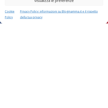
Visualizza le preferenze
Cookie
Privacy Policy: informazioni su Blogmamma.it e il rispetto
Policy
della tua privacy
Lascia un commento
L'indirizzo email non verrà pubblicato. I dati obbligatori sono
contrassegnati con
*
Il tuo commento
*