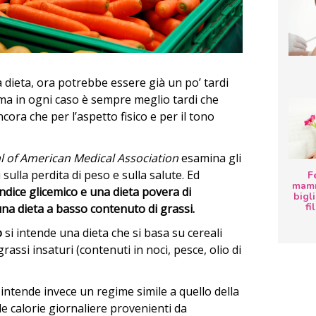
 dieta, ora potrebbe essere già un po’ tardi
 ma in ogni caso è sempre meglio tardi che
ora che per l’aspetto fisico e per il tono
l of American Medical Association
esamina gli
i sulla perdita di peso e sulla salute. Ed
F
mamm
ndice glicemico e una dieta povera di
bigli
fi
una dieta a basso contenuto di grassi.
o
si intende una dieta che si basa su cereali
assi insaturi (contenuti in noci, pesce, olio di
 intende invece un regime simile a quello della
e calorie giornaliere provenienti da