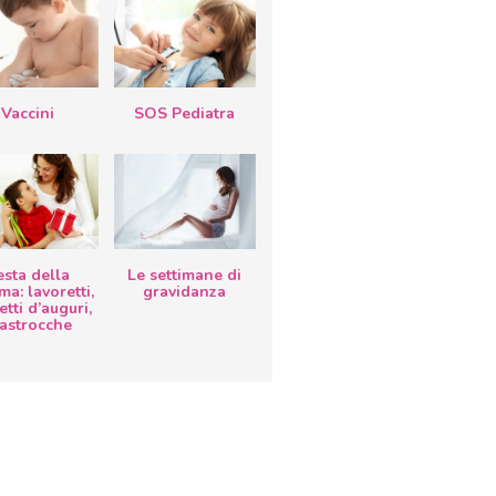
Vaccini
SOS Pediatra
esta della
Le settimane di
a: lavoretti,
gravidanza
etti d’auguri,
lastrocche