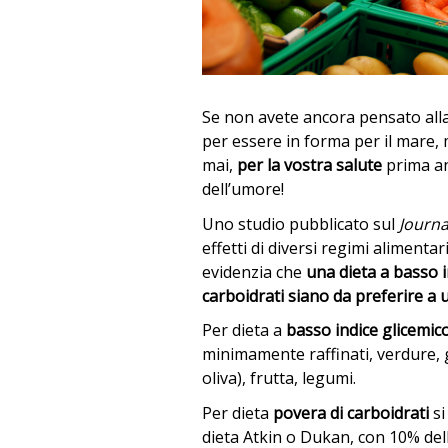
Se non avete ancora pensato alla
per essere in forma per il mare,
mai,
per la vostra salute
prima anc
dell’umore!
Uno studio pubblicato sul
Journa
effetti di diversi regimi alimentar
evidenzia che
una dieta a basso i
carboidrati
siano da preferire a 
Per dieta a
basso indice glicemic
minimamente raffinati, verdure, gr
oliva), frutta, legumi.
Per dieta
povera di carboidrati
si
dieta Atkin o Dukan, con 10% dell