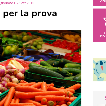
DI 
giornato il
25 ott 2018
 per la prova
C
PES